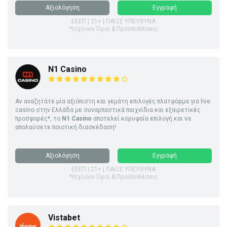
Αξιολόγηση
Εγγραφή
ΕΕΕΠ | 21+ | ΠΑΙΞΕ ΥΠΕΥΘΥΝΑ
*Ισχύουν Όροι & Προϋποθέσεις
N1 Casino
Αν αναζητάτε μία αξιόπιστη και γεμάτη επιλογές πλατφόρμα για live
casino στην Ελλάδα με συναρπαστικά παιχνίδια και εξαιρετικές
προσφορές*, το
N1 Casino
αποτελεί κορυφαία επιλογή και να
απολαύσετε ποιοτική διασκέδαση!
Αξιολόγηση
Εγγραφή
ΕΕΕΠ | 21+ | ΠΑΙΞΕ ΥΠΕΥΘΥΝΑ
*Ισχύουν Όροι & Προϋποθέσεις
Vistabet