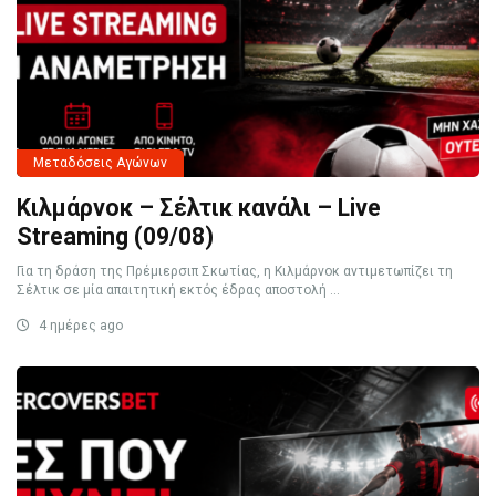
Μεταδόσεις Αγώνων
Κιλμάρνοκ – Σέλτικ κανάλι – Live
Streaming (09/08)
Για τη δράση της Πρέμιερσιπ Σκωτίας, η Κιλμάρνοκ αντιμετωπίζει τη
Σέλτικ σε μία απαιτητική εκτός έδρας αποστολή ...
4 ημέρες ago