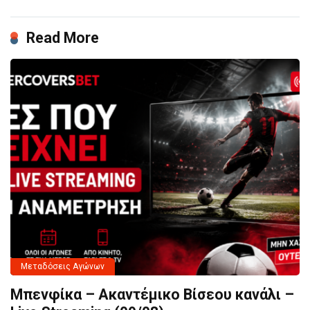
Read More
Μεταδόσεις Αγώνων
Μπενφίκα – Ακαντέμικο Βίσεου κανάλι –