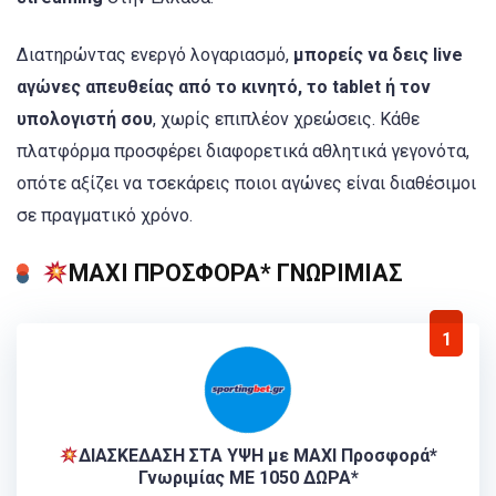
Διατηρώντας ενεργό λογαριασμό,
μπορείς να δεις live
αγώνες απευθείας από το κινητό, το tablet ή τον
υπολογιστή σου
, χωρίς επιπλέον χρεώσεις. Κάθε
πλατφόρμα προσφέρει διαφορετικά αθλητικά γεγονότα,
οπότε αξίζει να τσεκάρεις ποιοι αγώνες είναι διαθέσιμοι
σε πραγματικό χρόνο.
MAXI ΠΡΟΣΦΟΡΑ* ΓΝΩΡΙΜΙΑΣ
1
ΔΙΑΣΚΕΔΑΣΗ ΣΤΑ ΥΨΗ με ΜΑΧΙ Προσφορά*
Γνωριμίας ΜΕ 1050 ΔΩΡΑ*