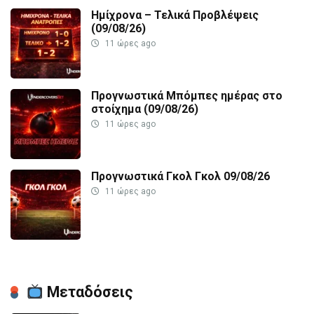
Ημίχρονα – Τελικά Προβλέψεις
(09/08/26)
11 ώρες ago
Προγνωστικά Μπόμπες ημέρας στο
στοίχημα (09/08/26)
11 ώρες ago
Προγνωστικά Γκολ Γκολ 09/08/26
11 ώρες ago
Μεταδόσεις