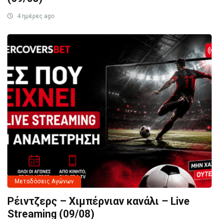
4 ημέρες ago
Μεταδόσεις Αγώνων
Ρέιντζερς – Χιμπέρνιαν κανάλι – Live
Streaming (09/08)