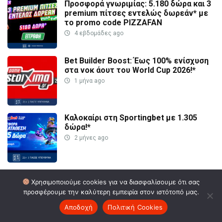
Προσφορά γνωριμίας: 5.180 δώρα και 3
premium πίτσες εντελώς δωρεάν* με
το promo code PIZZAFAN
4 εβδομάδες ago
Bet Builder Boost: Έως 100% ενίσχυση
στα νοκ άουτ του World Cup 2026!*
1 μήνα ago
Καλοκαίρι στη Sportingbet με 1.305
δώρα!*
2 μήνες ago
Χρησιμοποιούμε cookies για να διασφαλίσουμε ότι σας
προσφέρουμε την καλύτερη εμπειρία στον ιστότοπό μας.
Αποδοχή
Πολιτική Cookies