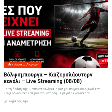
Μεταδόσεις Αγώνων
Βόλφσμπουργκ – Καϊζερσλάουτερν
κανάλι – Live Streaming (08/08)
Για τη δράση της 2. Μπουντεσλίγκα, η Βόλφσμπουργκ φιλοξενεί την
Καϊζερσλάουτερν σε μία αναμέτρηση με μεγάλο ενδιαφέρον ...
4 ημέρες ago