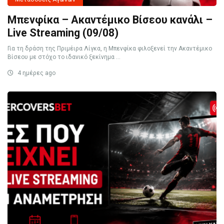
Μπενφίκα – Ακαντέμικο Βίσεου κανάλι –
Live Streaming (09/08)
Για τη δράση της Πριμέιρα Λίγκα, η Μπενφίκα φιλοξενεί την Ακαντέμικο
Βίσεου με στόχο το ιδανικό ξεκίνημα ...
4 ημέρες ago