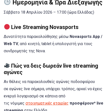
Ημερομηνία & Ώρα Διεξαγωγής
Σάββατο 18 Απριλίου 2026 – 17:00 (ώρα Ελλάδας)
Live Streaming Novasports
Δυνατότητα παρακολούθησης μέσω
Novasports App /
Web TV
, από κινητό, tablet ή υπολογιστή για τους
συνδρομητές της Nova.
Πώς να δεις δωρεάν live streaming
αγώνες
Αν θέλεις να παρακολουθείς αγώνες ποδοσφαίρου
σε αγώνες live σήμερα, υπάρχει τρόπος, αρκεί να έχεις
ενεργό λογαριασμό σε κάποια από
τις νόμιμες
στοιχηματικές εταιρίες
προσφέρουν* live
streaming
στην Ελλάδα.