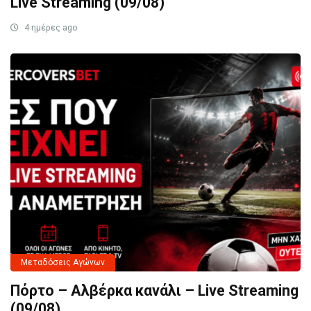
Live Streaming (09/08)
4 ημέρες ago
Μεταδόσεις Αγώνων
Πόρτο – Αλβέρκα κανάλι – Live Streaming
(09/08)