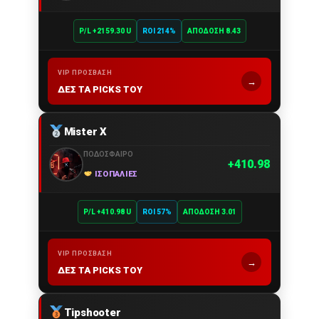
P/L +2159.30 U
ROI 214%
ΑΠΌΔΟΣΗ 8.43
VIP ΠΡΌΣΒΑΣΗ
→
ΔΕΣ ΤΑ PICKS ΤΟΥ
Mister X
ΠΟΔΌΣΦΑΙΡΟ
410.98
ΙΣΟΠΑΛΊΕΣ
P/L +410.98 U
ROI 57%
ΑΠΌΔΟΣΗ 3.01
VIP ΠΡΌΣΒΑΣΗ
→
ΔΕΣ ΤΑ PICKS ΤΟΥ
Tipshooter