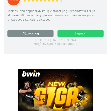
Τα πράγματα σοβάρεψαν και η Vistabet μας ξανασυστήνεται με
πλούσιο αθλητικό στοίχημα και ανανεωμένο live casino για να
....νιώσουμε και εμείς vistabet.
Αξιολόγηση
Εγγραφή
ΕΕΕΠ | 21+ | ΠΑΙΞΕ ΥΠΕΥΘΥΝΑ
*Ισχύουν Όροι & Προϋποθέσεις