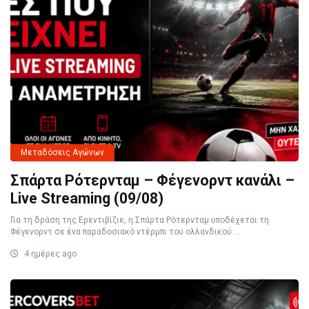
Μεταδόσεις Αγώνων
Σπάρτα Ρότερνταμ – Φέγενορντ κανάλι –
Live Streaming (09/08)
Για τη δράση της Ερεντιβίζιε, η Σπάρτα Ρότερνταμ υποδέχεται τη
Φέγενορντ σε ένα παραδοσιακό ντέρμπι του ολλανδικού ...
4 ημέρες ago