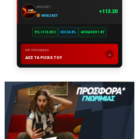
ΜΠΆΣΚΕΤ
113.20
ΜΠΆΣΚΕΤ
P/L +113.20 U
ROI 34.8%
ΑΠΌΔΟΣΗ 1.87
VIP ΠΡΌΣΒΑΣΗ
→
ΔΕΣ ΤΑ PICKS ΤΟΥ