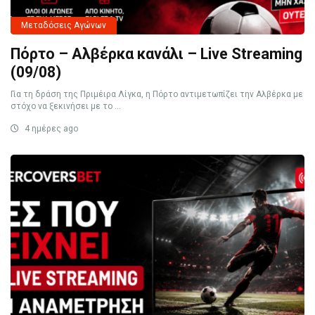
Μεταδόσεις Αγώνων
Πόρτο – Αλβέρκα κανάλι – Live Streaming
(09/08)
Για τη δράση της Πριμέιρα Λίγκα, η Πόρτο αντιμετωπίζει την Αλβέρκα με
στόχο να ξεκινήσει με το ...
4 ημέρες ago