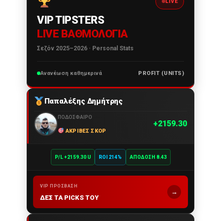
LIVE
VIP TIPSTERS
LIVE ΒΑΘΜΟΛΟΓΊΑ
Σεζόν 2025–2026 · Personal Stats
Ανανέωση καθημερινά
PROFIT (UNITS)
Παπαλέξης Δημήτρης
ΠΟΔΌΣΦΑΙΡΟ
2159.30
ΑΚΡΙΒΈΣ ΣΚΟΡ
P/L +2159.30 U
ROI 214%
ΑΠΌΔΟΣΗ 8.43
VIP ΠΡΌΣΒΑΣΗ
→
ΔΕΣ ΤΑ PICKS ΤΟΥ