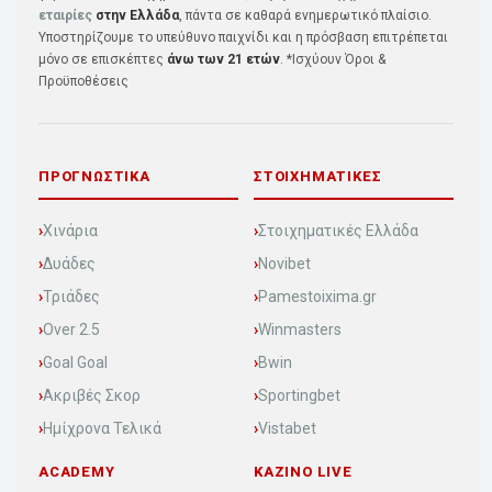
εταιρίες
στην Ελλάδα
, πάντα σε καθαρά ενημερωτικό πλαίσιο.
Υποστηρίζουμε το υπεύθυνο παιχνίδι και η πρόσβαση επιτρέπεται
μόνο σε επισκέπτες
άνω των 21 ετών
. *Ισχύουν Όροι &
Προϋποθέσεις
ΠΡΟΓΝΩΣΤΙΚΆ
ΣΤΟΙΧΗΜΑΤΙΚΈΣ
Χινάρια
Στοιχηματικές Ελλάδα
Δυάδες
Novibet
Τριάδες
Pamestoixima.gr
Over 2.5
Winmasters
Goal Goal
Bwin
Ακριβές Σκορ
Sportingbet
Ημίχρονα Τελικά
Vistabet
ACADEMY
KAZINO LIVE