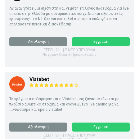
Αν αναζητάτε μία αξιόπιστη και γεμάτη επιλογές πλατφόρμα για live
casino στην Ελλάδα με συναρπαστικά παιχνίδια και εξαιρετικές
προσφορές*, το
N1 Casino
αποτελεί κορυφαία επιλογή και να
απολαύσετε ποιοτική διασκέδαση!
Αξιολόγηση
Εγγραφή
ΕΕΕΠ | 21+ | ΠΑΙΞΕ ΥΠΕΥΘΥΝΑ
*Ισχύουν Όροι & Προϋποθέσεις
Vistabet
Τα πράγματα σοβάρεψαν και η Vistabet μας ξανασυστήνεται με
πλούσιο αθλητικό στοίχημα και ανανεωμένο live casino για να
....νιώσουμε και εμείς vistabet.
Αξιολόγηση
Εγγραφή
ΕΕΕΠ | 21+ | ΠΑΙΞΕ ΥΠΕΥΘΥΝΑ