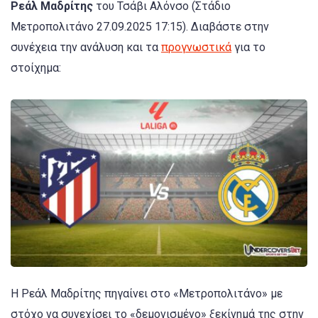
Ρεάλ Μαδρίτης
του Τσάβι Αλόνσο (Στάδιο
Μετροπολιτάνο 27.09.2025 17:15). Διαβάστε στην
συνέχεια την ανάλυση και τα
προγνωστικά
για το
στοίχημα:
Η Ρεάλ Μαδρίτης πηγαίνει στο «Μετροπολιτάνο» με
στόχο να συνεχίσει το «δεμονισμένο» ξεκίνημά της στην