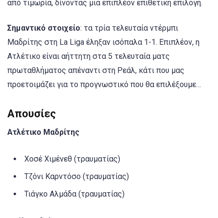
από τιμωρία, δίνοντας μια επιπλέον επιθετική επιλογή.
Σημαντικό στοιχείο
: τα τρία τελευταία ντέρμπι
Μαδρίτης στη La Liga έληξαν ισόπαλα 1-1. Επιπλέον, η
Ατλέτικο είναι αήττητη στα 5 τελευταία ματς
πρωταθλήματος απέναντι στη Ρεάλ, κάτι που μας
προετοιμάζει για το προγνωστικό που θα επιλέξουμε…
Απουσίες
Ατλέτικο Μαδρίτης
Χοσέ Χιμένεθ (τραυματίας)
Τζόνι Καρντόσο (τραυματίας)
Τιάγκο Αλμάδα (τραυματίας)