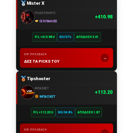
Mister X
ΠΟΔΌΣΦΑΙΡΟ
410.98
ΙΣΟΠΑΛΊΕΣ
P/L +410.98 U
ROI 57%
ΑΠΌΔΟΣΗ 3.01
VIP ΠΡΌΣΒΑΣΗ
→
ΔΕΣ ΤΑ PICKS ΤΟΥ
Tipshooter
ΜΠΆΣΚΕΤ
113.20
ΜΠΆΣΚΕΤ
P/L +113.20 U
ROI 34.8%
ΑΠΌΔΟΣΗ 1.87
VIP ΠΡΌΣΒΑΣΗ