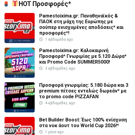
HOT Προσφορές*
Pamestoixima.gr: Παναθηναϊκός &
ΠΑΟΚ στη μάχη της Ευρώπης με
σούπερ ενισχυμένες αποδόσεις* και
προσφορές*!
1 εβδομάδα ago
Pamestoixima.gr: Καλοκαιρινή
Προσφορά* Γνωριμίας με 5.120 Δώρα*
και Promo Code SUMMER5000!
3 εβδομάδες ago
Προσφορά γνωριμίας: 5.180 δώρα και 3
premium πίτσες εντελώς δωρεάν* με
το promo code PIZZAFAN
4 εβδομάδες ago
Bet Builder Boost: Έως 100% ενίσχυση
στα νοκ άουτ του World Cup 2026!*
1 μήνα ago