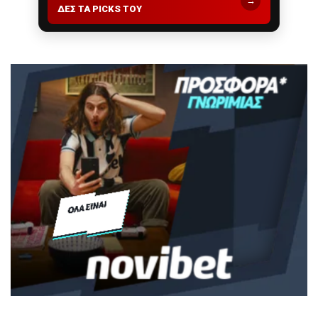
→
ΔΕΣ ΤΑ PICKS ΤΟΥ