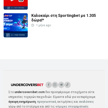
Καλοκαίρι στη Sportingbet με 1.305
δώρα!*
1 μήνα ago
Στο
undercoversbet.com
δεν προσφέρουμε στοιχήματα ούτε
υπηρεσίες τυχερών παιχνιδιών. Είμαστε εδώ για να παρέχουμε
έγκυρη ενημέρωση
,
προγνωστικά
, εκτιμήσεις και
αναλύσεις
γύρω από το στοίχημα και από τις
νόμιμες στοιχηματικές