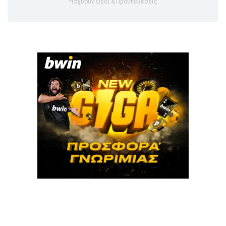
*Ισχύουν Όροι & Προϋποθέσεις