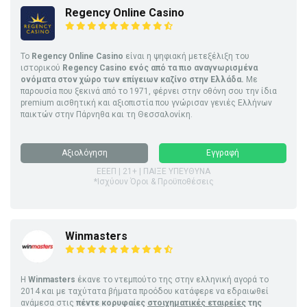
Regency Online Casino
Το
Regency Online Casino
είναι η ψηφιακή μετεξέλιξη του
ιστορικού
Regency Casino ενός από τα πιο αναγνωρισμένα
ονόματα στον χώρο των επίγειων καζίνο στην Ελλάδα.
Με
παρουσία που ξεκινά από το 1971, φέρνει στην οθόνη σου την ίδια
premium αισθητική και αξιοπιστία που γνώρισαν γενιές Ελλήνων
παικτών στην Πάρνηθα και τη Θεσσαλονίκη.
Αξιολόγηση
Εγγραφή
ΕΕΕΠ | 21+ | ΠΑΙΞΕ ΥΠΕΥΘΥΝΑ
*Ισχύουν Όροι & Προϋποθέσεις
Winmasters
Η
Winmasters
έκανε το ντεμπούτο της στην ελληνική αγορά το
2014 και με ταχύτατα βήματα προόδου κατάφερε να εδραιωθεί
ανάμεσα στις
πέντε κορυφαίες
στοιχηματικές εταιρείες
της