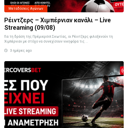
Μεταδόσεις Αγώνων
Ρέιντζερς – Χιμπέρνιαν κανάλι – Live
Streaming (09/08)
Για τη δράση της Πρέμιερσιπ Σκωτίας, οι Ρέιντζερς φιλοξενούν τη
Χιμπέρνιαν με στόχο να συνεχίσουν νικηφόρα τις ...
3 ημέρες ago