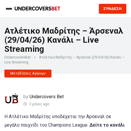
ΣΥΝΔΕΣΗ
Ατλέτικο Μαδρίτης – Άρσεναλ
(29/04/26) Κανάλι – Live
Streaming
UndercoversBet
»
Ατλέτικο Μαδρίτης – Άρσεναλ (29/04/26) Κανάλι –
Live Streaming
Μεταδόσεις Αγώνων
by
Undercovers Bet
3 μήνες ago
Η Ατλέτικο Μαδρίτης υποδέχεται την Άρσεναλ σε
μεγάλο παιχνίδι του Champions League.
Δείτε το κανάλι