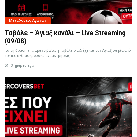
Μεταδόσεις Αγώνων
Τσβόλε – Άγιαξ κανάλι – Live Streaming
(09/08)
Για τη δράση της Ερεντιβίζιε, η Τσβόλε υποδέχεται τον Άγιαξ σε μία από
τις πιο ενδιαφέρουσες αναμετρήσεις ...
3 ημέρες ago