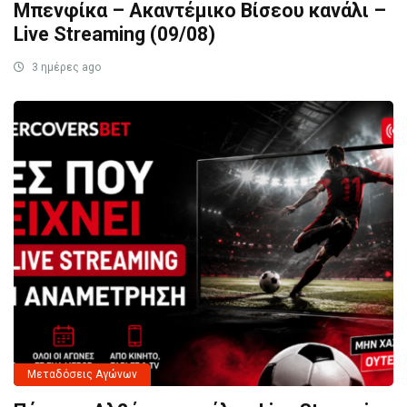
Μπενφίκα – Ακαντέμικο Βίσεου κανάλι –
Live Streaming (09/08)
3 ημέρες ago
Μεταδόσεις Αγώνων