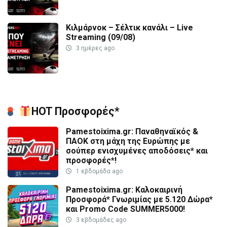
Κιλμάρνοκ – Σέλτικ κανάλι – Live
Streaming (09/08)
3 ημέρες ago
HOT Προσφορές*
Pamestoixima.gr: Παναθηναϊκός &
ΠΑΟΚ στη μάχη της Ευρώπης με
σούπερ ενισχυμένες αποδόσεις* και
προσφορές*!
1 εβδομάδα ago
Pamestoixima.gr: Καλοκαιρινή
Προσφορά* Γνωριμίας με 5.120 Δώρα*
και Promo Code SUMMER5000!
3 εβδομάδες ago