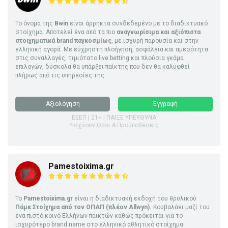
Το όνομα της
Bwin
είναι άρρηκτα συνδεδεμένο με το διαδικτυακό
στοίχημα. Αποτελεί ένα από τα πιο
αναγνωρίσιμα και αξιόπιστα
στοιχηματικά brand παγκοσμίως
, με ισχυρή παρουσία και στην
ελληνική αγορά. Με εύχρηστη πλοήγηση, ασφάλεια και αμεσότητα
στις συναλλαγές, τιμιότατο live betting και πλούσια γκάμα
επιλογών, δύσκολα θα υπάρξει παίκτης που δεν θα καλυφθεί
πλήρως από τις υπηρεσίες της.
Αξιολόγηση
Εγγραφή
ΕΕΕΠ | 21+ | ΠΑΙΞΕ ΥΠΕΥΘΥΝΑ
*Ισχύουν Όροι & Προϋποθέσεις
Pamestoixima.gr
Το
Pamestoixima.gr
είναι η διαδικτυακή εκδοχή του θρυλικού
Πάμε Στοίχημα από τον ΟΠΑΠ (πλέον Allwyn).
Κουβαλάει μαζί του
ένα πιστό κοινό Ελλήνων παικτών καθώς πρόκειται για το
ισχυρότερο brand name στο ελληνικό αθλητικό στοίχημα.