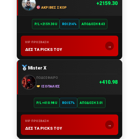
2159.30
ΑΚΡΙΒΈΣ ΣΚΟΡ
P/L +2159.30 U
ROI 214%
ΑΠΌΔΟΣΗ 8.43
VIP ΠΡΌΣΒΑΣΗ
→
ΔΕΣ ΤΑ PICKS ΤΟΥ
Mister X
ΠΟΔΌΣΦΑΙΡΟ
410.98
ΙΣΟΠΑΛΊΕΣ
P/L +410.98 U
ROI 57%
ΑΠΌΔΟΣΗ 3.01
VIP ΠΡΌΣΒΑΣΗ
→
ΔΕΣ ΤΑ PICKS ΤΟΥ