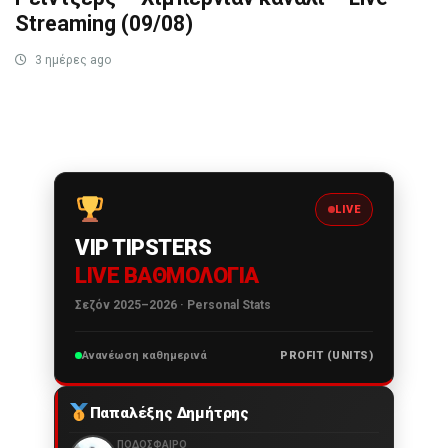
Streaming (09/08)
3 ημέρες ago
LIVE
VIP TIPSTERS
LIVE ΒΑΘΜΟΛΟΓΊΑ
Σεζόν 2025–2026 · Personal Stats
Ανανέωση καθημερινά
PROFIT (UNITS)
Παπαλέξης Δημήτρης
ΠΟΔΌΣΦΑΙΡΟ