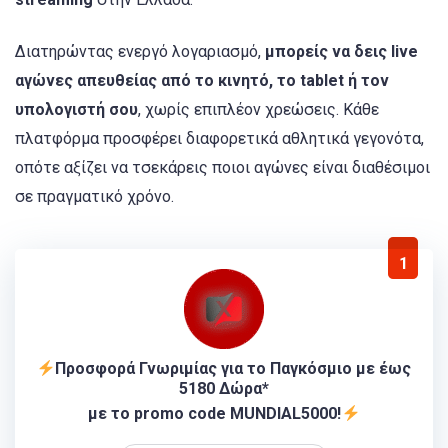
Διατηρώντας ενεργό λογαριασμό,
μπορείς να δεις live
αγώνες απευθείας από το κινητό, το tablet ή τον
υπολογιστή σου
, χωρίς επιπλέον χρεώσεις. Κάθε
πλατφόρμα προσφέρει διαφορετικά αθλητικά γεγονότα,
οπότε αξίζει να τσεκάρεις ποιοι αγώνες είναι διαθέσιμοι
σε πραγματικό χρόνο.
1
Προσφορά Γνωριμίας για το Παγκόσμιο με έως
5180 Δώρα*
με το promo code MUNDIAL5000!