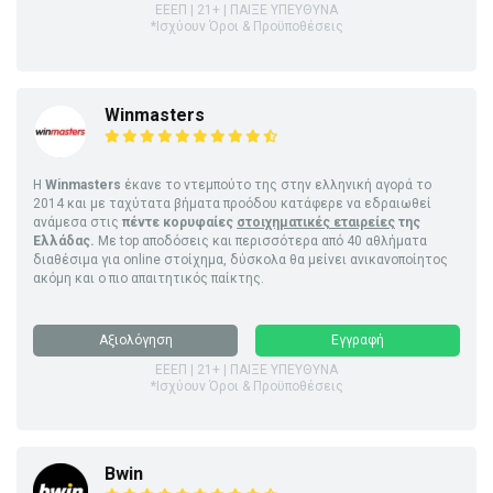
ΕΕΕΠ | 21+ | ΠΑΙΞΕ ΥΠΕΥΘΥΝΑ
*Ισχύουν Όροι & Προϋποθέσεις
Winmasters
Η
Winmasters
έκανε το ντεμπούτο της στην ελληνική αγορά το
2014 και με ταχύτατα βήματα προόδου κατάφερε να εδραιωθεί
ανάμεσα στις
πέντε κορυφαίες
στοιχηματικές εταιρείες
της
Ελλάδας.
Με top αποδόσεις και περισσότερα από 40 αθλήματα
διαθέσιμα για online στοίχημα, δύσκολα θα μείνει ανικανοποίητος
ακόμη και ο πιο απαιτητικός παίκτης.
Αξιολόγηση
Εγγραφή
ΕΕΕΠ | 21+ | ΠΑΙΞΕ ΥΠΕΥΘΥΝΑ
*Ισχύουν Όροι & Προϋποθέσεις
Bwin