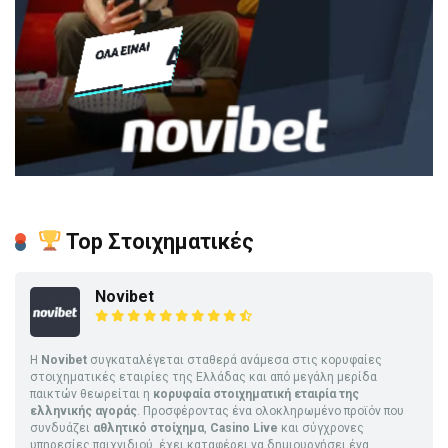
Top Στοιχηματικές
Novibet
Η
Novibet
συγκαταλέγεται σταθερά ανάμεσα στις κορυφαίες
στοιχηματικές εταιρίες της Ελλάδας και από μεγάλη μερίδα
παικτών θεωρείται η
κορυφαία στοιχηματική εταιρία της
ελληνικής αγοράς
. Προσφέροντας ένα ολοκληρωμένο προϊόν που
συνδυάζει
αθλητικό στοίχημα
,
Casino Live
και σύγχρονες
υπηρεσίες παιχνιδιού, έχει καταφέρει να δημιουργήσει ένα