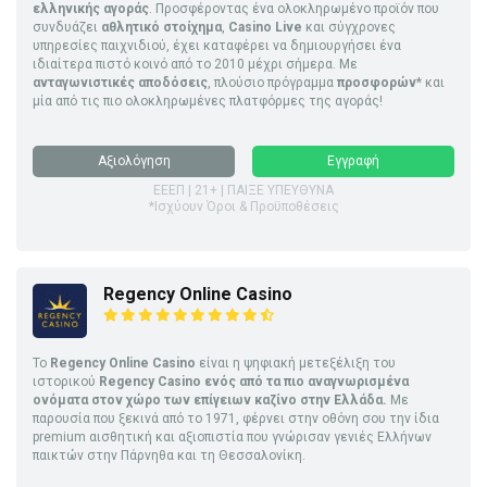
ελληνικής αγοράς
. Προσφέροντας ένα ολοκληρωμένο προϊόν που
συνδυάζει
αθλητικό στοίχημα
,
Casino Live
και σύγχρονες
υπηρεσίες παιχνιδιού, έχει καταφέρει να δημιουργήσει ένα
ιδιαίτερα πιστό κοινό από το 2010 μέχρι σήμερα. Με
ανταγωνιστικές αποδόσεις
, πλούσιο πρόγραμμα
προσφορών
* και
μία από τις πιο ολοκληρωμένες πλατφόρμες της αγοράς!
Αξιολόγηση
Εγγραφή
ΕΕΕΠ | 21+ | ΠΑΙΞΕ ΥΠΕΥΘΥΝΑ
*Ισχύουν Όροι & Προϋποθέσεις
Regency Online Casino
Το
Regency Online Casino
είναι η ψηφιακή μετεξέλιξη του
ιστορικού
Regency Casino ενός από τα πιο αναγνωρισμένα
ονόματα στον χώρο των επίγειων καζίνο στην Ελλάδα.
Με
παρουσία που ξεκινά από το 1971, φέρνει στην οθόνη σου την ίδια
premium αισθητική και αξιοπιστία που γνώρισαν γενιές Ελλήνων
παικτών στην Πάρνηθα και τη Θεσσαλονίκη.