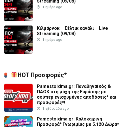
Streaming (09/08)
1 ημέρα ago
Κιλμάρνοκ – Σέλτικ κανάλι – Live
Streaming (09/08)
1 ημέρα ago
HOT Προσφορές*
Pamestoixima.gr: Παναθηναϊκός &
ΠΑΟΚ στη μάχη της Ευρώπης με
σούπερ ενισχυμένες αποδόσεις* και
προσφορές*!
1 εβδομάδα ago
Pamestoixima.gr: Καλοκαιρινή
Προσφορά* Γνωριμίας με 5.120 Δώρα*