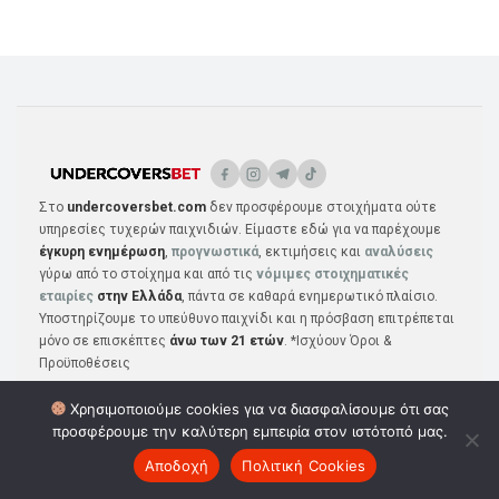
Στο
undercoversbet.com
δεν προσφέρουμε στοιχήματα ούτε
υπηρεσίες τυχερών παιχνιδιών. Είμαστε εδώ για να παρέχουμε
έγκυρη ενημέρωση
,
προγνωστικά
, εκτιμήσεις και
αναλύσεις
γύρω από το στοίχημα και από τις
νόμιμες στοιχηματικές
εταιρίες
στην Ελλάδα
, πάντα σε καθαρά ενημερωτικό πλαίσιο.
Υποστηρίζουμε το υπεύθυνο παιχνίδι και η πρόσβαση επιτρέπεται
μόνο σε επισκέπτες
άνω των 21 ετών
. *Ισχύουν Όροι &
Προϋποθέσεις
Χρησιμοποιούμε cookies για να διασφαλίσουμε ότι σας
προσφέρουμε την καλύτερη εμπειρία στον ιστότοπό μας.
ΠΡΟΓΝΩΣΤΙΚΆ
ΣΤΟΙΧΗΜΑΤΙΚΈΣ
Αποδοχή
Πολιτική Cookies