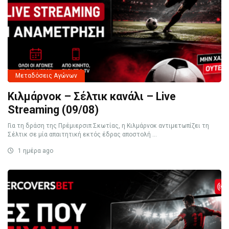
Μεταδόσεις Αγώνων
Κιλμάρνοκ – Σέλτικ κανάλι – Live
Streaming (09/08)
Για τη δράση της Πρέμιερσιπ Σκωτίας, η Κιλμάρνοκ αντιμετωπίζει τη
Σέλτικ σε μία απαιτητική εκτός έδρας αποστολή ...
1 ημέρα ago