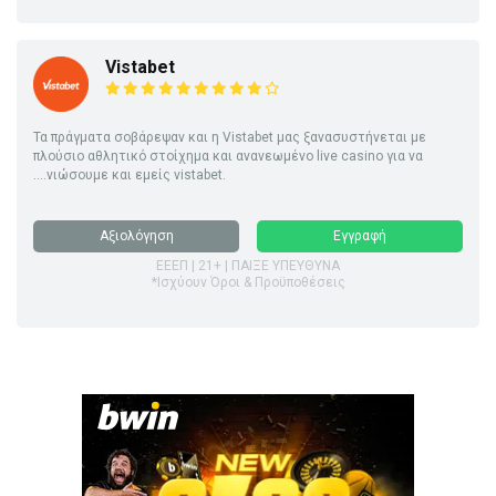
Vistabet
Τα πράγματα σοβάρεψαν και η Vistabet μας ξανασυστήνεται με
πλούσιο αθλητικό στοίχημα και ανανεωμένο live casino για να
....νιώσουμε και εμείς vistabet.
Αξιολόγηση
Εγγραφή
ΕΕΕΠ | 21+ | ΠΑΙΞΕ ΥΠΕΥΘΥΝΑ
*Ισχύουν Όροι & Προϋποθέσεις