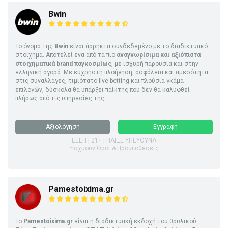
Bwin
Το όνομα της
Bwin
είναι άρρηκτα συνδεδεμένο με το διαδικτυακό
στοίχημα. Αποτελεί ένα από τα πιο
αναγνωρίσιμα και αξιόπιστα
στοιχηματικά brand παγκοσμίως
, με ισχυρή παρουσία και στην
ελληνική αγορά. Με εύχρηστη πλοήγηση, ασφάλεια και αμεσότητα
στις συναλλαγές, τιμιότατο live betting και πλούσια γκάμα
επιλογών, δύσκολα θα υπάρξει παίκτης που δεν θα καλυφθεί
πλήρως από τις υπηρεσίες της.
Αξιολόγηση
Εγγραφή
ΕΕΕΠ | 21+ | ΠΑΙΞΕ ΥΠΕΥΘΥΝΑ
*Ισχύουν Όροι & Προϋποθέσεις
Pamestoixima.gr
Το
Pamestoixima.gr
είναι η διαδικτυακή εκδοχή του θρυλικού