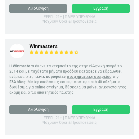
Αξιολόγηση
Εγγραφή
ΕΕΕΠ | 21+ | ΠΑΙΞΕ ΥΠΕΥΘΥΝΑ
*Ισχύουν Όροι & Προϋποθέσεις
Winmasters
Η
Winmasters
έκανε το ντεμπούτο της στην ελληνική αγορά το
2014 και με ταχύτατα βήματα προόδου κατάφερε να εδραιωθεί
ανάμεσα στις
πέντε κορυφαίες
στοιχηματικές εταιρείες
της
Ελλάδας.
Με top αποδόσεις και περισσότερα από 40 αθλήματα
διαθέσιμα για online στοίχημα, δύσκολα θα μείνει ανικανοποίητος
ακόμη και ο πιο απαιτητικός παίκτης.
Αξιολόγηση
Εγγραφή
ΕΕΕΠ | 21+ | ΠΑΙΞΕ ΥΠΕΥΘΥΝΑ
*Ισχύουν Όροι & Προϋποθέσεις