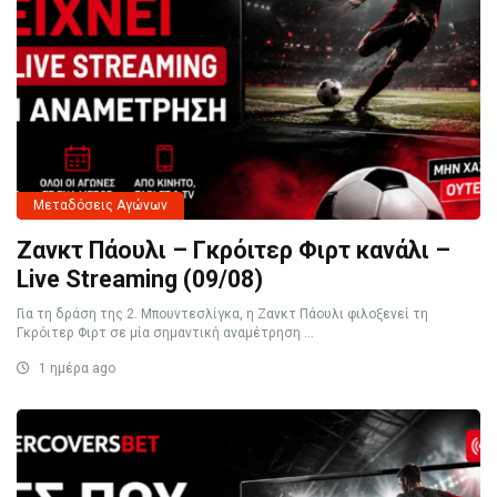
Μεταδόσεις Αγώνων
Ζανκτ Πάουλι – Γκρόιτερ Φιρτ κανάλι –
Live Streaming (09/08)
Για τη δράση της 2. Μπουντεσλίγκα, η Ζανκτ Πάουλι φιλοξενεί τη
Γκρόιτερ Φιρτ σε μία σημαντική αναμέτρηση ...
1 ημέρα ago