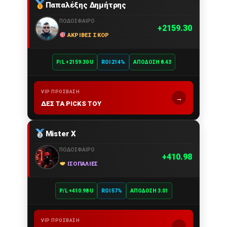
Παπαλέξης Δημήτρης
ΠΟΔΌΣΦΑΙΡΟ
2159.30
ΑΚΡΙΒΈΣ ΣΚΟΡ
P/L +2159.30 U
ROI 214%
ΑΠΌΔΟΣΗ 8.43
VIP ΠΡΌΣΒΑΣΗ
→
ΔΕΣ ΤΑ PICKS ΤΟΥ
Mister X
ΠΟΔΌΣΦΑΙΡΟ
410.98
ΙΣΟΠΑΛΊΕΣ
P/L +410.98 U
ROI 57%
ΑΠΌΔΟΣΗ 3.01
VIP ΠΡΌΣΒΑΣΗ
→