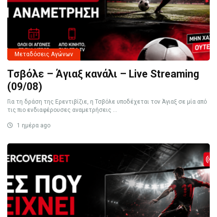
Μεταδόσεις Αγώνων
Τσβόλε – Άγιαξ κανάλι – Live Streaming
(09/08)
Για τη δράση της Ερεντιβίζιε, η Τσβόλε υποδέχεται τον Άγιαξ σε μία από
τις πιο ενδιαφέρουσες αναμετρήσεις ...
1 ημέρα ago