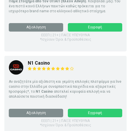
Πάμε Στοίχημα από τον ΟΠΑΠ (πλέον Allwyn).
Κουβαλάει μαζί του
ένα πιστό κοινό Ελλήνων παικτών καθώς πρόκειται για το
ισχυρότερο brand name στο ελληνικό αθλητικό στοίχημα.
Αξιολόγηση
Εγγραφή
ΕΕΕΠ | 21+ | ΠΑΙΞΕ ΥΠΕΥΘΥΝΑ
*Ισχύουν Όροι & Προϋποθέσεις
N1 Casino
Αν αναζητάτε μία αξιόπιστη και γεμάτη επιλογές πλατφόρμα για live
casino στην Ελλάδα με συναρπαστικά παιχνίδια και εξαιρετικές
προσφορές*, το
N1 Casino
αποτελεί κορυφαία επιλογή και να
απολαύσετε ποιοτική διασκέδαση!
Αξιολόγηση
Εγγραφή
ΕΕΕΠ | 21+ | ΠΑΙΞΕ ΥΠΕΥΘΥΝΑ
*Ισχύουν Όροι & Προϋποθέσεις