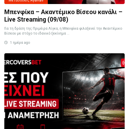
Μεταδόσεις Αγώνων
Μπενφίκα – Ακαντέμικο Βίσεου κανάλι –
Live Streaming (09/08)
Για τη δράση της Πριμέιρα Λίγκα, η Μπενφίκα φιλοξενεί την Ακαντέμικο
Βίσεου με στόχο το ιδανικό ξεκίνημα ...
1 ημέρα ago