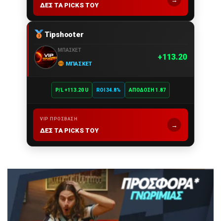
ΔΕΣ ΤΑ PICKS ΤΟΥ
Tipshooter
ΜΠΆΣΚΕΤ
113.20
ΜΠΆΣΚΕΤ
P/L +113.20 U
ROI 34.8%
ΑΠΌΔΟΣΗ 1.87
VIP ΠΡΌΣΒΑΣΗ
→
ΔΕΣ ΤΑ PICKS ΤΟΥ