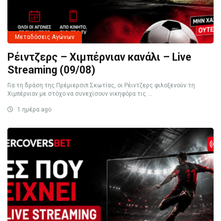
Μεταδόσεις Αγώνων
Ρέιντζερς – Χιμπέρνιαν κανάλι – Live
Streaming (09/08)
Για τη δράση της Πρέμιερσιπ Σκωτίας, οι Ρέιντζερς φιλοξενούν τη
Χιμπέρνιαν με στόχο να συνεχίσουν νικηφόρα τις ...
1 ημέρα ago