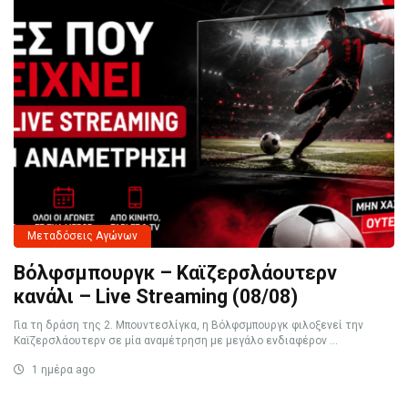
Μεταδόσεις Αγώνων
Βόλφσμπουργκ – Καϊζερσλάουτερν
κανάλι – Live Streaming (08/08)
Για τη δράση της 2. Μπουντεσλίγκα, η Βόλφσμπουργκ φιλοξενεί την
Καϊζερσλάουτερν σε μία αναμέτρηση με μεγάλο ενδιαφέρον ...
1 ημέρα ago