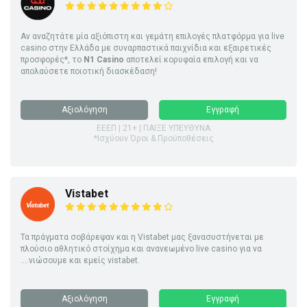
Αν αναζητάτε μία αξιόπιστη και γεμάτη επιλογές πλατφόρμα για live
casino στην Ελλάδα με συναρπαστικά παιχνίδια και εξαιρετικές
προσφορές*, το
N1 Casino
αποτελεί κορυφαία επιλογή και να
απολαύσετε ποιοτική διασκέδαση!
Αξιολόγηση
Εγγραφή
ΕΕΕΠ | 21+ | ΠΑΙΞΕ ΥΠΕΥΘΥΝΑ
*Ισχύουν Όροι & Προϋποθέσεις
Vistabet
Τα πράγματα σοβάρεψαν και η Vistabet μας ξανασυστήνεται με
πλούσιο αθλητικό στοίχημα και ανανεωμένο live casino για να
....νιώσουμε και εμείς vistabet.
Αξιολόγηση
Εγγραφή