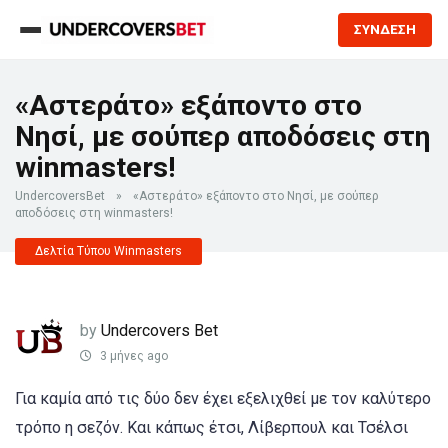
ΣΥΝΔΕΣΗ
«Αστεράτο» εξάποντο στο
Νησί, με σούπερ αποδόσεις στη
winmasters!
UndercoversBet
»
«Αστεράτο» εξάποντο στο Νησί, με σούπερ
αποδόσεις στη winmasters!
Δελτία Τύπου Winmasters
by
Undercovers Bet
3 μήνες ago
Για καμία από τις δύο δεν έχει εξελιχθεί με τον καλύτερο
τρόπο η σεζόν. Και κάπως έτσι, Λίβερπουλ και Τσέλσι