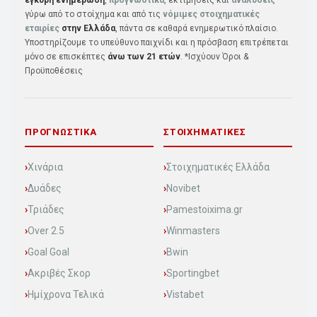
έγκυρη ενημέρωση
,
προγνωστικά
, εκτιμήσεις και
αναλύσεις
γύρω από το στοίχημα και από τις
νόμιμες στοιχηματικές
εταιρίες
στην Ελλάδα
, πάντα σε καθαρά ενημερωτικό πλαίσιο.
Υποστηρίζουμε το υπεύθυνο παιχνίδι και η πρόσβαση επιτρέπεται
μόνο σε επισκέπτες
άνω των 21 ετών
. *Ισχύουν Όροι &
Προϋποθέσεις
ΠΡΟΓΝΩΣΤΙΚΆ
ΣΤΟΙΧΗΜΑΤΙΚΈΣ
Χινάρια
Στοιχηματικές Ελλάδα
Δυάδες
Novibet
Τριάδες
Pamestoixima.gr
Over 2.5
Winmasters
Goal Goal
Bwin
Ακριβές Σκορ
Sportingbet
Ημίχρονα Τελικά
Vistabet