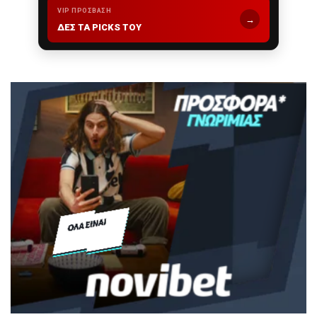
VIP ΠΡΌΣΒΑΣΗ
→
ΔΕΣ ΤΑ PICKS ΤΟΥ