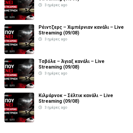
3 ημέρες ago
Ρέιντζερς – Χιμπέρνιαν κανάλι – Live
Streaming (09/08)
3 ημέρες ago
Τσβόλε – Άγιαξ κανάλι – Live
Streaming (09/08)
3 ημέρες ago
Κιλμάρνοκ – Σέλτικ κανάλι – Live
Streaming (09/08)
3 ημέρες ago