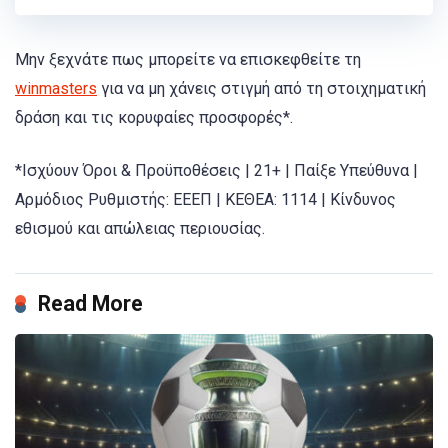
Μην ξεχνάτε πως μπορείτε να επισκεφθείτε τη
winmasters
για να μη χάνεις στιγμή από τη στοιχηματική
δράση και τις κορυφαίες προσφορές*.
*Ισχύουν Όροι & Προϋποθέσεις | 21+ | Παίξε Υπεύθυνα |
Αρμόδιος Ρυθμιστής: ΕΕΕΠ | ΚΕΘΕΑ: 1114 | Κίνδυνος
εθισμού και απώλειας περιουσίας.
Read More