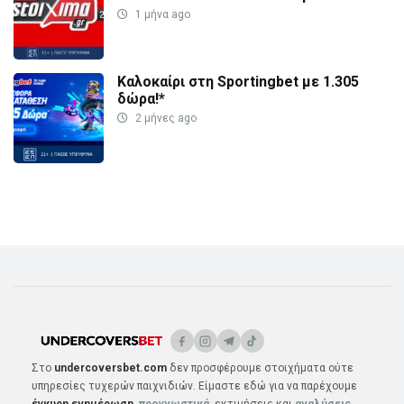
1 μήνα ago
Καλοκαίρι στη Sportingbet με 1.305
δώρα!*
2 μήνες ago
Στο
undercoversbet.com
δεν προσφέρουμε στοιχήματα ούτε
υπηρεσίες τυχερών παιχνιδιών. Είμαστε εδώ για να παρέχουμε