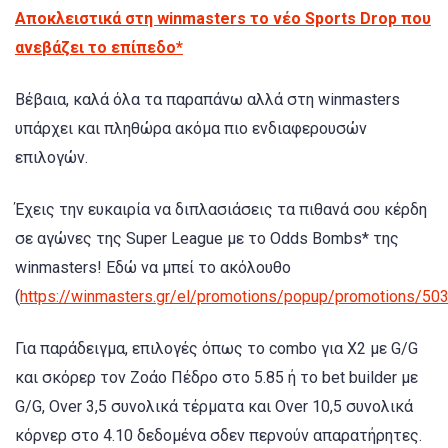
Αποκλειστικά στη winmasters το νέο Sports Drop που
ανεβάζει το επίπεδο*
Βέβαια, καλά όλα τα παραπάνω αλλά στη winmasters
υπάρχει και πληθώρα ακόμα πιο ενδιαφερουσών
επιλογών.
Έχεις την ευκαιρία να διπλασιάσεις τα πιθανά σου κέρδη
σε αγώνες της Super League με το Odds Bombs* της
winmasters! Εδώ να μπεί το ακόλουθο
(
https://winmasters.gr/el/promotions/popup/promotions/50
Για παράδειγμα, επιλογές όπως το combo για Χ2 με G/G
και σκόρερ τον Ζοάο Πέδρο στο 5.85 ή το bet builder με
G/G, Over 3,5 συνολικά τέρματα και Over 10,5 συνολικά
κόρνερ στο 4.10 δεδομένα σδεν περνούν απαρατήρητες.