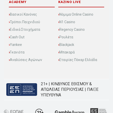
ACADEMY
KAZINO LIVE
Βασικοί Κανόνες
Νόμιμα Online Casino
Τρόποι Παιχνιδιού
N1 Casino
Ειδικά Στοιχήματα
Regency Casino
Cash Out
Ρουλέτα
Yankee
Blackjack
Γκανιότα
Μπακαρά
Αναλύσεις Αγώνων
Εταιρίες Πόκερ Ελλάδα
21+ | ΚΙΝΔΥΝΟΣ ΕΘΙΣΜΟΥ &
ΑΠΩΛΕΙΑΣ ΠΕΡΙΟΥΣΙΑΣ | ΠΑΙΞΕ
ΥΠΕΥΘΥΝΑ