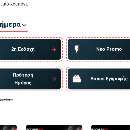
τικό κουπόνι.
σήμερα
2η Εκδοχή
Νέο Promo
Πρόταση
Bonus Εγγραφής
Ημέρας
Υπεύθυνα