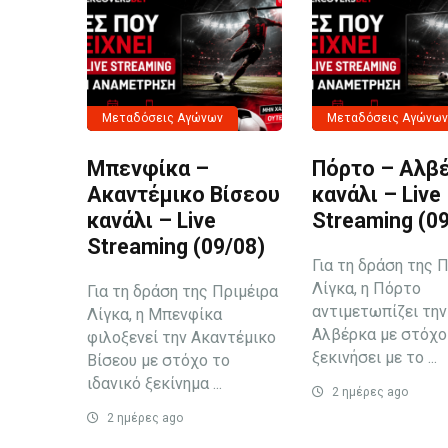
Μεταδόσεις Αγώνων
Μεταδόσεις Αγώνων
Μπενφίκα –
Πόρτο – Αλβ
Ακαντέμικο Βίσεου
κανάλι – Live
κανάλι – Live
Streaming (0
Streaming (09/08)
Για τη δράση της 
Λίγκα, η Πόρτο
Για τη δράση της Πριμέιρα
αντιμετωπίζει την
Λίγκα, η Μπενφίκα
Αλβέρκα με στόχο
φιλοξενεί την Ακαντέμικο
ξεκινήσει με το ...
Βίσεου με στόχο το
ιδανικό ξεκίνημα ...
2 ημέρες ago
2 ημέρες ago