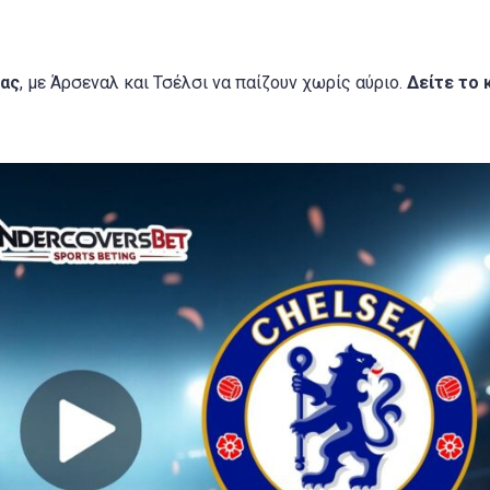
ίας
, με Άρσεναλ και Τσέλσι να παίζουν χωρίς αύριο.
Δείτε το 