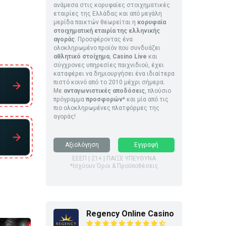
ανάμεσα στις κορυφαίες στοιχηματικές
εταιρίες της Ελλάδας και από μεγάλη
μερίδα παικτών θεωρείται η
κορυφαία
στοιχηματική εταιρία της ελληνικής
αγοράς
. Προσφέροντας ένα
ολοκληρωμένο προϊόν που συνδυάζει
αθλητικό στοίχημα
,
Casino Live
και
σύγχρονες υπηρεσίες παιχνιδιού, έχει
καταφέρει να δημιουργήσει ένα ιδιαίτερα
πιστό κοινό από το 2010 μέχρι σήμερα.
Με
ανταγωνιστικές αποδόσεις
, πλούσιο
πρόγραμμα
προσφορών
* και μία από τις
πιο ολοκληρωμένες πλατφόρμες της
αγοράς!
Αξιολόγηση
Εγγραφή
ΕΕΕΠ | 21+ | ΠΑΙΞΕ ΥΠΕΥΘΥΝΑ
*Ισχύουν Όροι & Προϋποθέσεις
Regency Online Casino