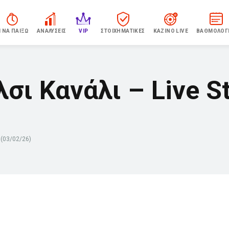
Ι ΝΑ ΠΑΙΞΩ
ΑΝΑΛΥΣΕΙΣ
VIP
ΣΤΟΙΧΗΜΑΤΙΚΕΣ
KAZINO LIVE
ΒΑΘΜΟΛΟΓ
σι Κανάλι – Live S
 (03/02/26)