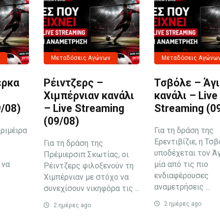
Μεταδόσεις Αγώνων
Μεταδόσεις Αγώνω
έρκα
Ρέιντζερς –
Τσβόλε – Άγι
Χιμπέρνιαν κανάλι
κανάλι – Live
9/08)
– Live Streaming
Streaming (0
(09/08)
Πριμέιρα
Για τη δράση της
Ερεντιβίζιε, η Τσ
Για τη δράση της
υποδέχεται τον Άγ
Πρέμιερσιπ Σκωτίας, οι
 να
μία από τις πιο
Ρέιντζερς φιλοξενούν τη
ενδιαφέρουσες
Χιμπέρνιαν με στόχο να
αναμετρήσεις ...
συνεχίσουν νικηφόρα τις ...
2 ημέρες ago
2 ημέρες ago