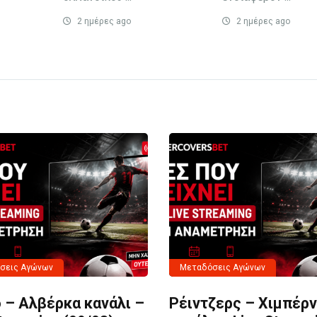
2 ημέρες ago
2 ημέρες ago
σεις Αγώνων
Μεταδόσεις Αγώνων
 – Αλβέρκα κανάλι –
Ρέιντζερς – Χιμπέρν