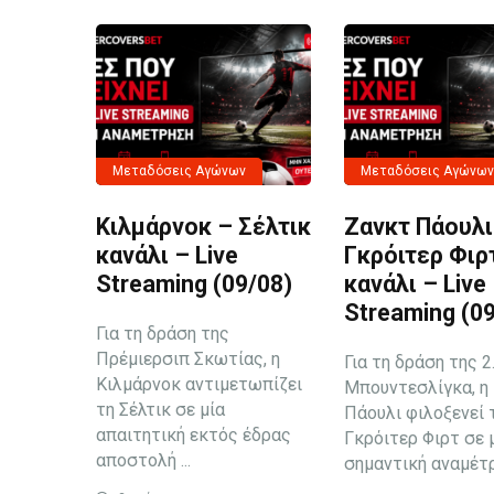
Μεταδόσεις Αγώνων
Μεταδόσεις Αγώνων
Κιλμάρνοκ – Σέλτικ
Ζανκτ Πάουλι
κανάλι – Live
Γκρόιτερ Φιρ
Streaming (09/08)
κανάλι – Live
Streaming (0
Για τη δράση της
Πρέμιερσιπ Σκωτίας, η
Για τη δράση της 2
Κιλμάρνοκ αντιμετωπίζει
Μπουντεσλίγκα, η
τη Σέλτικ σε μία
Πάουλι φιλοξενεί 
απαιτητική εκτός έδρας
Γκρόιτερ Φιρτ σε 
αποστολή ...
σημαντική αναμέτρη