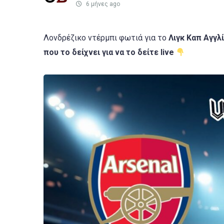
6 μήνες ago
Λονδρέζικο ντέρμπι φωτιά για το
Λιγκ Καπ Αγγλ
που το δείχνει για να το δείτε live