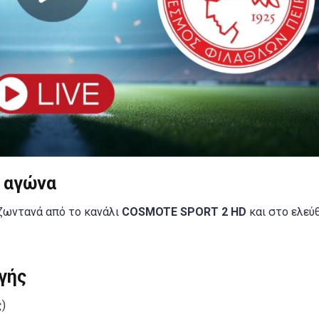
ν αγώνα
ζωντανά από το κανάλι
COSMOTE SPORT 2 HD
και στο ελεύ
γής
)