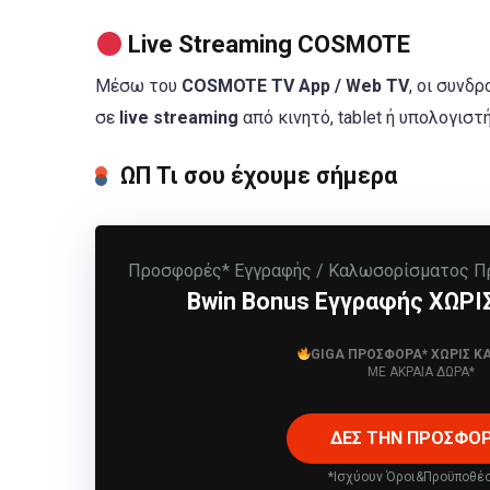
Live Streaming COSMOTE
Μέσω του
COSMOTE TV App / Web TV
, οι συνδ
σε
live streaming
από κινητό, tablet ή υπολογιστ
ΩΠ Τι σου έχουμε σήμερα
Προσφορές* Εγγραφής / Καλωσορίσματος
Π
Bwin Bonus Εγγραφής ΧΩΡ
GIGA ΠΡΟΣΦΟΡΑ* ΧΩΡΙΣ Κ
ΜΕ ΑΚΡΑΙΑ ΔΩΡΑ*
ΔΕΣ ΤΗΝ ΠΡΟΣΦΟΡ
*Ισχύουν Όροι&Προϋποθέ