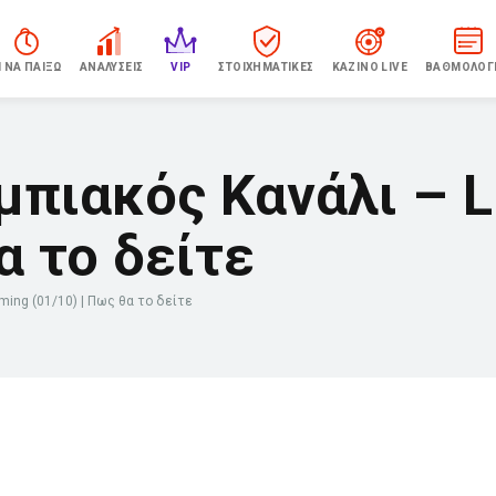
Ι ΝΑ ΠΑΙΞΩ
ΑΝΑΛΥΣΕΙΣ
VIP
ΣΤΟΙΧΗΜΑΤΙΚΕΣ
KAZINO LIVE
ΒΑΘΜΟΛΟΓ
πιακός Κανάλι – L
α το δείτε
ming (01/10) | Πως θα το δείτε