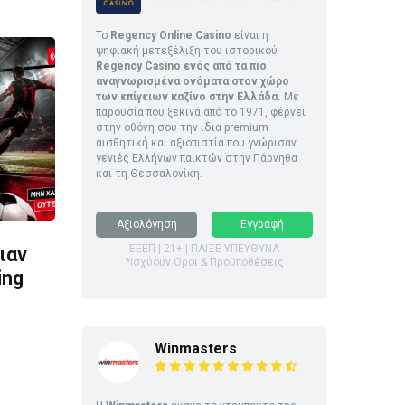
Το
Regency Online Casino
είναι η
ψηφιακή μετεξέλιξη του ιστορικού
Regency Casino ενός από τα πιο
αναγνωρισμένα ονόματα στον χώρο
των επίγειων καζίνο στην Ελλάδα.
Με
παρουσία που ξεκινά από το 1971, φέρνει
στην οθόνη σου την ίδια premium
αισθητική και αξιοπιστία που γνώρισαν
γενιές Ελλήνων παικτών στην Πάρνηθα
και τη Θεσσαλονίκη.
Αξιολόγηση
Εγγραφή
ΕΕΕΠ | 21+ | ΠΑΙΞΕ ΥΠΕΥΘΥΝΑ
ιαν
*Ισχύουν Όροι & Προϋποθέσεις
ing
Winmasters