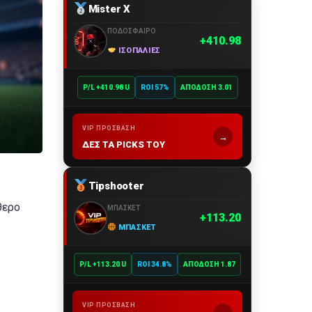
Mister X
ΠΟΔΌΣΦΑΙΡΟ
410.98
ΙΣΟΠΑΛΊΕΣ
P/L +410.98 U
ROI 57%
ΑΠΌΔΟΣΗ 3.01
VIP ΠΡΌΣΒΑΣΗ
→
ΔΕΣ ΤΑ PICKS ΤΟΥ
Tipshooter
θερο
ΜΠΆΣΚΕΤ
113.20
ΜΠΆΣΚΕΤ
P/L +113.20 U
ROI 34.8%
ΑΠΌΔΟΣΗ 1.87
VIP ΠΡΌΣΒΑΣΗ