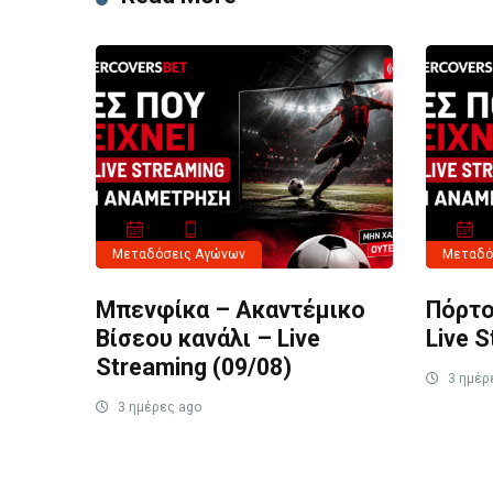
Μεταδόσεις Αγώνων
Μεταδό
Μπενφίκα – Ακαντέμικο
Πόρτο
Βίσεου κανάλι – Live
Live S
Streaming (09/08)
3 ημέρ
3 ημέρες ago