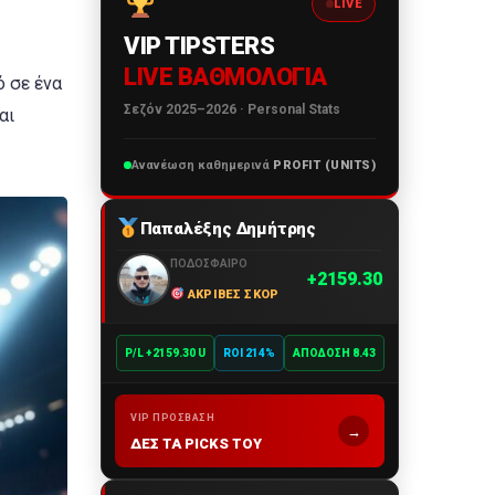
LIVE
VIP TIPSTERS
LIVE ΒΑΘΜΟΛΟΓΊΑ
ό σε ένα
Σεζόν 2025–2026 · Personal Stats
αι
Ανανέωση καθημερινά
PROFIT (UNITS)
Παπαλέξης Δημήτρης
ΠΟΔΌΣΦΑΙΡΟ
2159.30
ΑΚΡΙΒΈΣ ΣΚΟΡ
P/L +2159.30 U
ROI 214%
ΑΠΌΔΟΣΗ 8.43
VIP ΠΡΌΣΒΑΣΗ
→
ΔΕΣ ΤΑ PICKS ΤΟΥ