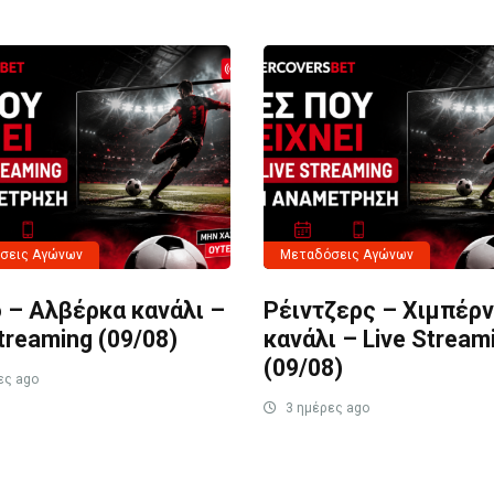
σεις Αγώνων
Μεταδόσεις Αγώνων
 – Αλβέρκα κανάλι –
Ρέιντζερς – Χιμπέρν
treaming (09/08)
κανάλι – Live Stream
(09/08)
ες ago
3 ημέρες ago