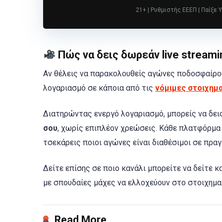
21+ | Ρυθμιστής ΕΕΕΠ | Παίξε 
Πώς να δεις δωρεάν live stream
Αν θέλεις να παρακολουθείς αγώνες ποδοσφαίρου 
λογαριασμό σε κάποια από τις
νόμιμες στοιχημα
Διατηρώντας ενεργό λογαριασμό, μπορείς να δει
σου
, χωρίς επιπλέον χρεώσεις. Κάθε πλατφόρμα 
τσεκάρεις ποιοι αγώνες είναι διαθέσιμοι σε πρα
Δείτε επίσης σε ποιο κανάλι μπορείτε να δείτε κ
με σπουδαίες μάχες να ελλοχεύουν στο στοιχημα
Read More