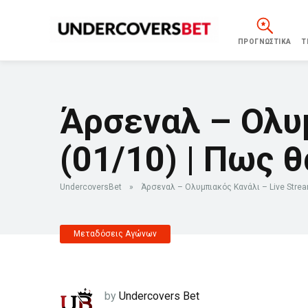
ΠΡΟΓΝΩΣΤΙΚΑ
Τ
Άρσεναλ – Ολυμ
(01/10) | Πως θ
UndercoversBet
»
Άρσεναλ – Ολυμπιακός Κανάλι – Live Strea
Μεταδόσεις Αγώνων
by
Undercovers Bet