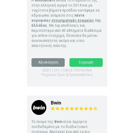
Η
Winmasters
έκανε το ντεμπούτο της
στην ελληνική αγορά το 2014 και με
ταχύτατα βήματα προόδου κατάφερε να
εδραιωθεί ανάμεσα στις
πέντε
κορυφαίες
στοιχηματικές εταιρείες
της
Ελλάδας.
Με top αποδόσεις και
περισσότερα από 40 αθλήματα διαθέσιμα
για online στοίχημα, δύσκολα θα μείνει
ανικανοποίητος ακόμη και ο πιο
απαιτητικός παίκτης.
Αξιολόγηση
Εγγραφή
ΕΕΕΠ | 21+ | ΠΑΙΞΕ ΥΠΕΥΘΥΝΑ
*Ισχύουν Όροι & Προϋποθέσεις
Bwin
Το όνομα της
Bwin
είναι άρρηκτα
συνδεδεμένο με το διαδικτυακό
στοίχημα. Αποτελεί ένα από τα πιο