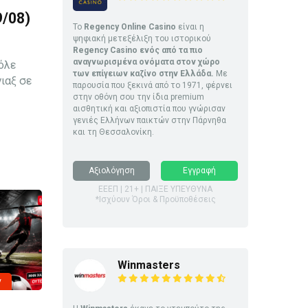
9/08)
Το
Regency Online Casino
είναι η
ψηφιακή μετεξέλιξη του ιστορικού
Regency Casino ενός από τα πιο
αναγνωρισμένα ονόματα στον χώρο
βόλε
των επίγειων καζίνο στην Ελλάδα.
Με
ιαξ σε
παρουσία που ξεκινά από το 1971, φέρνει
στην οθόνη σου την ίδια premium
αισθητική και αξιοπιστία που γνώρισαν
γενιές Ελλήνων παικτών στην Πάρνηθα
και τη Θεσσαλονίκη.
Αξιολόγηση
Εγγραφή
ΕΕΕΠ | 21+ | ΠΑΙΞΕ ΥΠΕΥΘΥΝΑ
*Ισχύουν Όροι & Προϋποθέσεις
Winmasters
ν