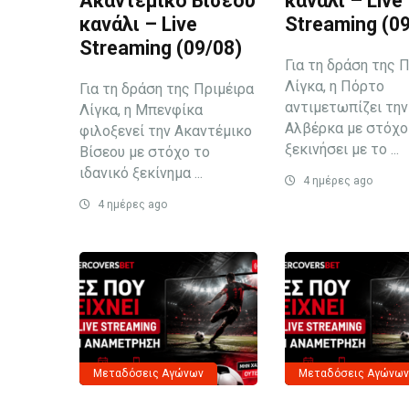
Ακαντέμικο Βίσεου
κανάλι – Live
κανάλι – Live
Streaming (0
Streaming (09/08)
Για τη δράση της 
Λίγκα, η Πόρτο
Για τη δράση της Πριμέιρα
αντιμετωπίζει την
Λίγκα, η Μπενφίκα
Αλβέρκα με στόχο
φιλοξενεί την Ακαντέμικο
ξεκινήσει με το ...
Βίσεου με στόχο το
ιδανικό ξεκίνημα ...
4 ημέρες ago
4 ημέρες ago
Μεταδόσεις Αγώνων
Μεταδόσεις Αγώνων