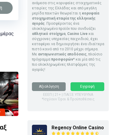
ανάμεσα στις κορυφαίες στοιχηματικές
η
εταιρίες της Ελλάδας και από μεγάλη
μερίδα παικτών θεωρείται η
κορυφαία
στοιχηματική εταιρία της ελληνικής
αγοράς
. Προσφέροντας ένα
ολοκληρωμένο προϊόν που συνδυάζει
ημέρας
αθλητικό στοίχημα
,
Casino Live
και
σύγχρονες υπηρεσίες παιχνιδιού, έχει
καταφέρει να δημιουργήσει ένα ιδιαίτερα
πιστό κοινό από το 2010 μέχρι σήμερα.
Με
ανταγωνιστικές αποδόσεις
, πλούσιο
πρόγραμμα
προσφορών
* και μία από τις
πιο ολοκληρωμένες πλατφόρμες της
αγοράς!
Αξιολόγηση
Εγγραφή
ΕΕΕΠ | 21+ | ΠΑΙΞΕ ΥΠΕΥΘΥΝΑ
*Ισχύουν Όροι & Προϋποθέσεις
ν
αξ
Regency Online Casino