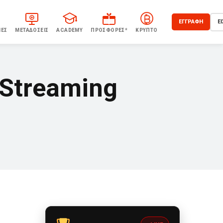
ΕΓΓΡΑΦΗ
Ε
ΙΕΣ
ΜΕΤΑΔΟΣΕΙΣ
ACADEMY
ΠΡΟΣΦΟΡΕΣ*
ΚΡΥΠΤΟ
 Streaming