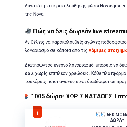
Δυνατότητα παρακολούθησης μέσω
Novasports 
της Nova.
Πώς να δεις δωρεάν live stream
Αν θέλεις να παρακολουθείς αγώνες ποδοσφαίρου 
λογαριασμό σε κάποια από τις
νόμιμες στοιχημα
Διατηρώντας ενεργό λογαριασμό, μπορείς να δει
σου
, χωρίς επιπλέον χρεώσεις. Κάθε πλατφόρμα 
τσεκάρεις ποιοι αγώνες είναι διαθέσιμοι σε πρα
1005 δώρα* ΧΩΡΙΣ ΚΑΤΑΘΕΣΗ από 
1
650 ΜΟΝ
ΔΩΡΑ*