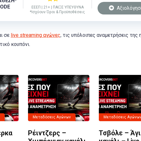
ΑΘΕΣΗ*
CODE
Αξιολόγησ
ΕΕΕΠ | 21+ | ΠΑΙΞΕ ΥΠΕΥΘΥΝΑ
*Ισχύουν Όροι & Προϋποθέσεις
αι σε
live streaming αγώνες
, τις υπόλοιπες αναμετρήσεις της 
τικό κουπόνι.
Μεταδόσεις Αγώνων
Μεταδόσεις Αγώνω
έρκα
Ρέιντζερς –
Τσβόλε – Άγι