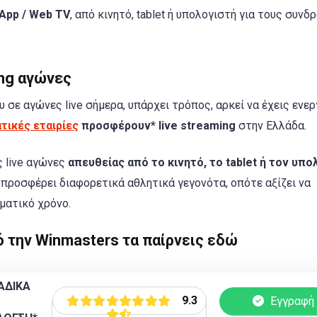
App / Web TV
, από κινητό, tablet ή υπολογιστή για τους συνδ
ing αγώνες
σε αγώνες live σήμερα, υπάρχει τρόπος, αρκεί να έχεις ενερ
τικές εταιρίες
προσφέρουν* live streaming
στην Ελλάδα.
ς live αγώνες
απευθείας από το κινητό, το tablet ή τον υπο
προσφέρει διαφορετικά αθλητικά γεγονότα, οπότε αξίζει να
γματικό χρόνο.
την Winmasters τα παίρνεις εδώ
ΑΔΙΚΑ
9.3
Εγγραφή