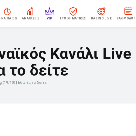
Ι ΝΑ ΠΑΙΞΩ
ΑΝΑΛΥΣΕΙΣ
VIP
ΣΤΟΙΧΗΜΑΤΙΚΕΣ
KAZINO LIVE
ΒΑΘΜΟΛΟΓ
αϊκός Κανάλι Live
α το δείτε
 (19/10) | Εδώ θα το δείτε