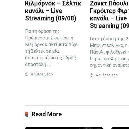
Κιλμάρνοκ – Σέλτικ
Ζανκτ Πάουλι
κανάλι – Live
Γκρόιτερ Φιρ
Streaming (09/08)
κανάλι – Live
Streaming (0
Για τη δράση της
Πρέμιερσιπ Σκωτίας, η
Για τη δράση της 2
Κιλμάρνοκ αντιμετωπίζει
Μπουντεσλίγκα, η
τη Σέλτικ σε μία
Πάουλι φιλοξενεί 
απαιτητική εκτός έδρας
Γκρόιτερ Φιρτ σε 
αποστολή ...
σημαντική αναμέτρη
4 ημέρες ago
4 ημέρες ago
Read More