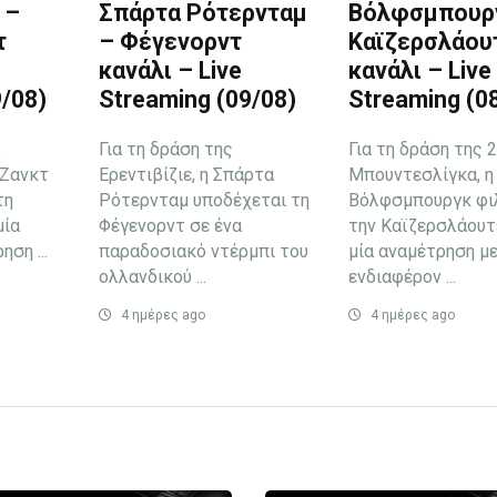
 –
Σπάρτα Ρότερνταμ
Βόλφσμπουρ
τ
– Φέγενορντ
Καϊζερσλάου
κανάλι – Live
κανάλι – Live
9/08)
Streaming (09/08)
Streaming (0
.
Για τη δράση της
Για τη δράση της 2
 Ζανκτ
Ερεντιβίζιε, η Σπάρτα
Μπουντεσλίγκα, η
τη
Ρότερνταμ υποδέχεται τη
Βόλφσμπουργκ φι
μία
Φέγενορντ σε ένα
την Καϊζερσλάουτ
ση ...
παραδοσιακό ντέρμπι του
μία αναμέτρηση μ
ολλανδικού ...
ενδιαφέρον ...
4 ημέρες ago
4 ημέρες ago