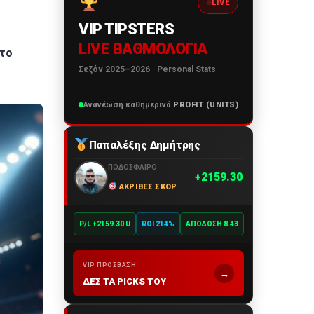
LIVE
VIP TIPSTERS
LIVE ΒΑΘΜΟΛΟΓΊΑ
 το
Σεζόν 2025–2026 · Personal Stats
Ανανέωση καθημερινά
PROFIT (UNITS)
Παπαλέξης Δημήτρης
ΠΟΔΌΣΦΑΙΡΟ
2159.30
ΑΚΡΙΒΈΣ ΣΚΟΡ
P/L +2159.30 U
ROI 214%
ΑΠΌΔΟΣΗ 8.43
VIP ΠΡΌΣΒΑΣΗ
→
ΔΕΣ ΤΑ PICKS ΤΟΥ