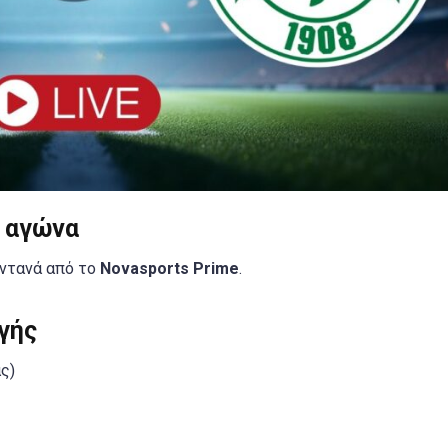
ν αγώνα
ωντανά από το
Novasports Prime
.
γής
ς)