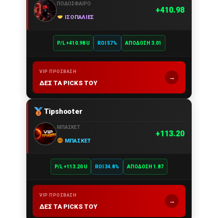
ΠΟΔΌΣΦΑΙΡΟ
410.98
ΙΣΟΠΑΛΊΕΣ
P/L +410.98 U
ROI 57%
ΑΠΌΔΟΣΗ 3.01
VIP ΠΡΌΣΒΑΣΗ
→
ΔΕΣ ΤΑ PICKS ΤΟΥ
Tipshooter
ΜΠΆΣΚΕΤ
113.20
ΜΠΆΣΚΕΤ
P/L +113.20 U
ROI 34.8%
ΑΠΌΔΟΣΗ 1.87
VIP ΠΡΌΣΒΑΣΗ
→
ΔΕΣ ΤΑ PICKS ΤΟΥ