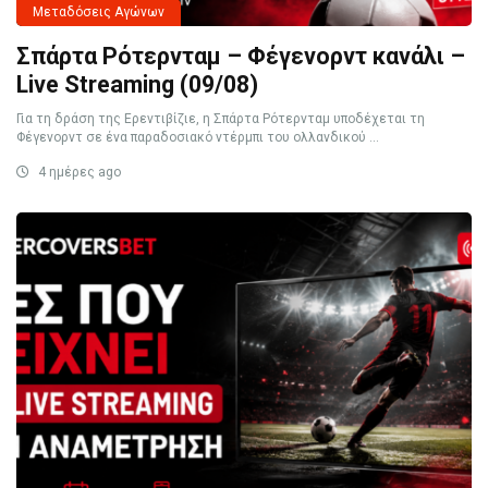
Μεταδόσεις Αγώνων
Σπάρτα Ρότερνταμ – Φέγενορντ κανάλι –
Live Streaming (09/08)
Για τη δράση της Ερεντιβίζιε, η Σπάρτα Ρότερνταμ υποδέχεται τη
Φέγενορντ σε ένα παραδοσιακό ντέρμπι του ολλανδικού ...
4 ημέρες ago