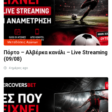
Μεταδόσεις Αγώνων
Πόρτο – Αλβέρκα κανάλι – Live Streaming
(09/08)
4 ημέρες ago