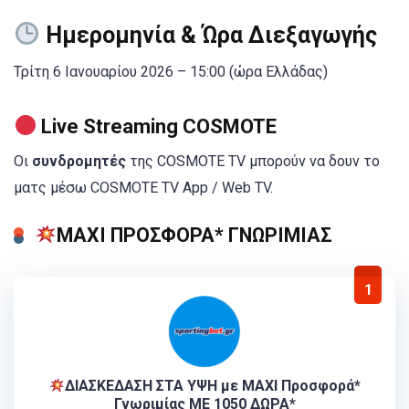
Ημερομηνία & Ώρα Διεξαγωγής
Τρίτη 6 Ιανουαρίου 2026 – 15:00 (ώρα Ελλάδας)
Live Streaming COSMOTE
Οι
συνδρομητές
της COSMOTE TV μπορούν να δουν το
ματς μέσω COSMOTE TV App / Web TV.
MAXI ΠΡΟΣΦΟΡΑ* ΓΝΩΡΙΜΙΑΣ
1
ΔΙΑΣΚΕΔΑΣΗ ΣΤΑ ΥΨΗ με ΜΑΧΙ Προσφορά*
Γνωριμίας ΜΕ 1050 ΔΩΡΑ*