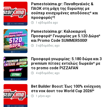
Pamestoixima.gr: Παναθηναϊκός &
ΠΑΟΚ στη μάχη της Ευρώπης με
σούπερ ενισχυμένες αποδόσεις* και
προσφορές*!
1 εβδομάδα ago
Pamestoixima.gr: Καλοκαιρινή
Προσφορά* Γνωριμίας με 5.120 Δώρα*
και Promo Code SUMMER5000!
3 εβδομάδες ago
Προσφορά γνωριμίας: 5.180 δώρα και 3
premium πίτσες εντελώς δωρεάν* με
το promo code PIZZAFAN
4 εβδομάδες ago
Bet Builder Boost: Έως 100% ενίσχυση
στα νοκ άουτ του World Cup 2026!*
1 μήνα ago