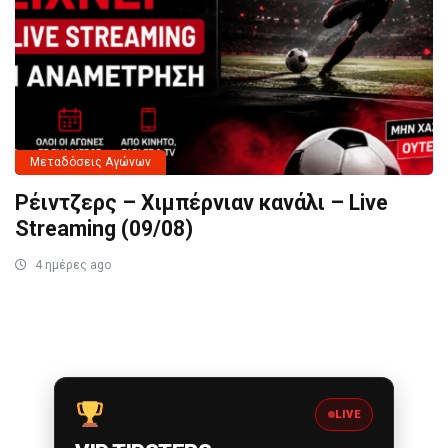
Μεταδόσεις Αγώνων
Ρέιντζερς – Χιμπέρνιαν κανάλι – Live
Streaming (09/08)
4 ημέρες ago
LIVE