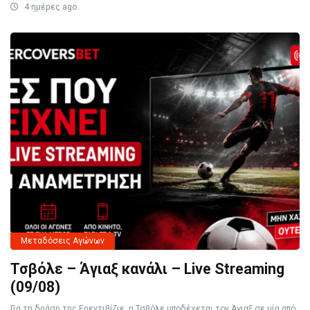
4 ημέρες ago
Μεταδόσεις Αγώνων
Τσβόλε – Άγιαξ κανάλι – Live Streaming
(09/08)
Για τη δράση της Ερεντιβίζιε, η Τσβόλε υποδέχεται τον Άγιαξ σε μία από