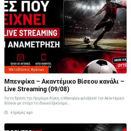
Μεταδόσεις Αγώνων
Μπενφίκα – Ακαντέμικο Βίσεου κανάλι –
Live Streaming (09/08)
Για τη δράση της Πριμέιρα Λίγκα, η Μπενφίκα φιλοξενεί την Ακαντέμικο
Βίσεου με στόχο το ιδανικό ξεκίνημα ...
4 ημέρες ago