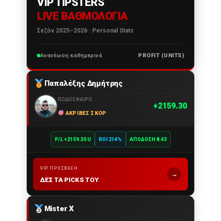
VIP TIPSTERS
LIVE ΒΑΘΜΟΛΟΓΊΑ
Σεζόν 2025–2026 · Personal Stats
Ανανέωση καθημερινά
PROFIT (UNITS)
Παπαλέξης Δημήτρης
ΠΟΔΌΣΦΑΙΡΟ
2159.30
ΑΚΡΙΒΈΣ ΣΚΟΡ
P/L +2159.30 U
ROI 214%
ΑΠΌΔΟΣΗ 8.43
VIP ΠΡΌΣΒΑΣΗ
→
ΔΕΣ ΤΑ PICKS ΤΟΥ
Mister X