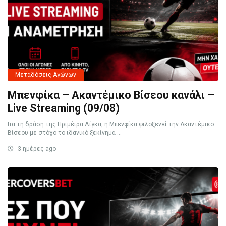
Μεταδόσεις Αγώνων
Μπενφίκα – Ακαντέμικο Βίσεου κανάλι –
Live Streaming (09/08)
Για τη δράση της Πριμέιρα Λίγκα, η Μπενφίκα φιλοξενεί την Ακαντέμικο
Βίσεου με στόχο το ιδανικό ξεκίνημα ...
3 ημέρες ago