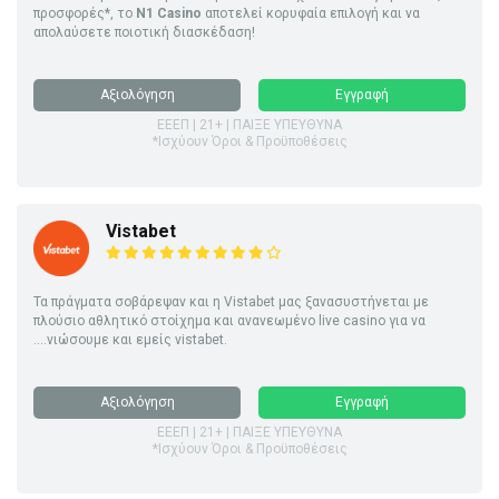
προσφορές*, το
N1 Casino
αποτελεί κορυφαία επιλογή και να
απολαύσετε ποιοτική διασκέδαση!
Αξιολόγηση
Εγγραφή
ΕΕΕΠ | 21+ | ΠΑΙΞΕ ΥΠΕΥΘΥΝΑ
*Ισχύουν Όροι & Προϋποθέσεις
Vistabet
Τα πράγματα σοβάρεψαν και η Vistabet μας ξανασυστήνεται με
πλούσιο αθλητικό στοίχημα και ανανεωμένο live casino για να
....νιώσουμε και εμείς vistabet.
Αξιολόγηση
Εγγραφή
ΕΕΕΠ | 21+ | ΠΑΙΞΕ ΥΠΕΥΘΥΝΑ
*Ισχύουν Όροι & Προϋποθέσεις