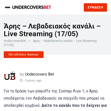
ΣΥΝΔΕΣΗ
Άρης – Λεβαδειακός κανάλι –
Live Streaming (17/05)
UndercoversBet
»
Άρης – Λεβαδειακός κανάλι – Live Streaming
(17/05)
Μεταδόσεις Αγώνων
by
Undercovers Bet
3 μήνες ago
Για τη δράση των playoffs της Σούπερ Λιγκ 1, ο Άρης
υποδέχεται τον Λεβαδειακός σε παιχνίδι που μπορεί να
αποδειχθεί κομβικό.
Δείτε το κανάλι που το δείχνει για