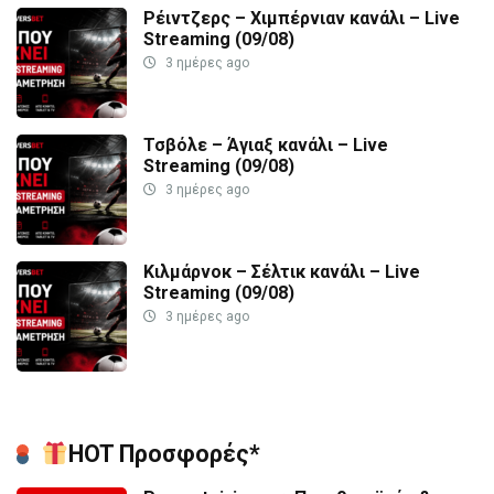
Ρέιντζερς – Χιμπέρνιαν κανάλι – Live
Streaming (09/08)
3 ημέρες ago
Τσβόλε – Άγιαξ κανάλι – Live
Streaming (09/08)
3 ημέρες ago
Κιλμάρνοκ – Σέλτικ κανάλι – Live
Streaming (09/08)
3 ημέρες ago
HOT Προσφορές*