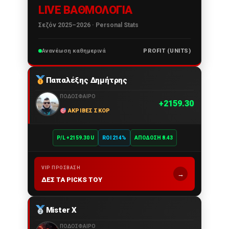
LIVE ΒΑΘΜΟΛΟΓΊΑ
Σεζόν 2025–2026 · Personal Stats
Ανανέωση καθημερινά
PROFIT (UNITS)
Παπαλέξης Δημήτρης
ΠΟΔΌΣΦΑΙΡΟ
2159.30
ΑΚΡΙΒΈΣ ΣΚΟΡ
P/L +2159.30 U
ROI 214%
ΑΠΌΔΟΣΗ 8.43
VIP ΠΡΌΣΒΑΣΗ
→
ΔΕΣ ΤΑ PICKS ΤΟΥ
Mister X
ΠΟΔΌΣΦΑΙΡΟ