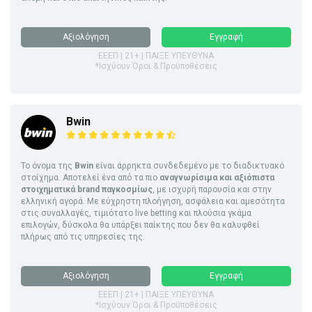
Αξιολόγηση
Εγγραφή
ΕΕΕΠ | 21+ | ΠΑΙΞΕ ΥΠΕΥΘΥΝΑ
*Ισχύουν Όροι & Προϋποθέσεις
Bwin
Το όνομα της
Bwin
είναι άρρηκτα συνδεδεμένο με το διαδικτυακό
στοίχημα. Αποτελεί ένα από τα πιο
αναγνωρίσιμα και αξιόπιστα
στοιχηματικά brand παγκοσμίως
, με ισχυρή παρουσία και στην
ελληνική αγορά. Με εύχρηστη πλοήγηση, ασφάλεια και αμεσότητα
στις συναλλαγές, τιμιότατο live betting και πλούσια γκάμα
επιλογών, δύσκολα θα υπάρξει παίκτης που δεν θα καλυφθεί
πλήρως από τις υπηρεσίες της.
Αξιολόγηση
Εγγραφή
ΕΕΕΠ | 21+ | ΠΑΙΞΕ ΥΠΕΥΘΥΝΑ
*Ισχύουν Όροι & Προϋποθέσεις