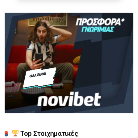
Top Στοιχηματικές