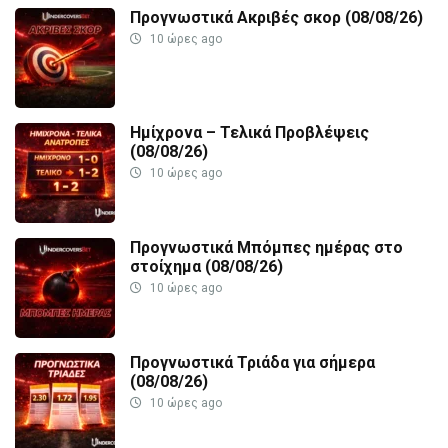
Προγνωστικά Ακριβές σκορ (08/08/26)
10 ώρες ago
Ημίχρονα – Τελικά Προβλέψεις
(08/08/26)
10 ώρες ago
Προγνωστικά Μπόμπες ημέρας στο
στοίχημα (08/08/26)
10 ώρες ago
Προγνωστικά Τριάδα για σήμερα
(08/08/26)
10 ώρες ago