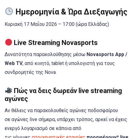
Ημερομηνία & Ώρα Διεξαγωγής
Κυριακή 17 Μαΐου 2026 – 17:00 (ώρα Ελλάδας)
Live Streaming Novasports
Δυνατότητα παρακολούθησης μέσω
Novasports App /
Web TV
, από κινητό, tablet ή υπολογιστή για τους
συνδρομητές της Nova.
Πώς να δεις δωρεάν live streaming
αγώνες
Αν θέλεις να παρακολουθείς αγώνες ποδοσφαίρου
σε αγώνες live σήμερα, υπάρχει τρόπος, αρκεί να έχεις
ενεργό λογαριασμό σε κάποια από
τις νόμιμες
στοιχηματικές εταιρίες
προσφέρουν* live