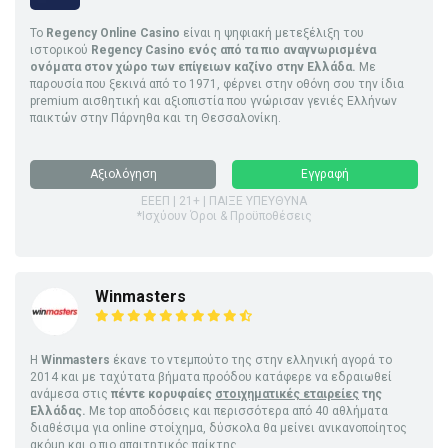
Το
Regency Online Casino
είναι η ψηφιακή μετεξέλιξη του
ιστορικού
Regency Casino ενός από τα πιο αναγνωρισμένα
ονόματα στον χώρο των επίγειων καζίνο στην Ελλάδα.
Με
παρουσία που ξεκινά από το 1971, φέρνει στην οθόνη σου την ίδια
premium αισθητική και αξιοπιστία που γνώρισαν γενιές Ελλήνων
παικτών στην Πάρνηθα και τη Θεσσαλονίκη.
Αξιολόγηση
Εγγραφή
ΕΕΕΠ | 21+ | ΠΑΙΞΕ ΥΠΕΥΘΥΝΑ
*Ισχύουν Όροι & Προϋποθέσεις
Winmasters
Η
Winmasters
έκανε το ντεμπούτο της στην ελληνική αγορά το
2014 και με ταχύτατα βήματα προόδου κατάφερε να εδραιωθεί
ανάμεσα στις
πέντε κορυφαίες
στοιχηματικές εταιρείες
της
Ελλάδας.
Με top αποδόσεις και περισσότερα από 40 αθλήματα
διαθέσιμα για online στοίχημα, δύσκολα θα μείνει ανικανοποίητος
ακόμη και ο πιο απαιτητικός παίκτης.