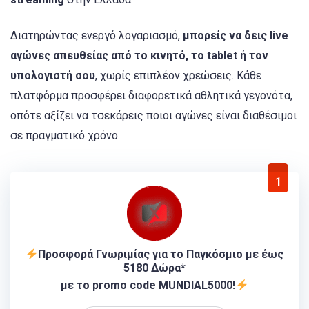
Διατηρώντας ενεργό λογαριασμό,
μπορείς να δεις live
αγώνες απευθείας από το κινητό, το tablet ή τον
υπολογιστή σου
, χωρίς επιπλέον χρεώσεις. Κάθε
πλατφόρμα προσφέρει διαφορετικά αθλητικά γεγονότα,
οπότε αξίζει να τσεκάρεις ποιοι αγώνες είναι διαθέσιμοι
σε πραγματικό χρόνο.
1
Προσφορά Γνωριμίας για το Παγκόσμιο με έως
5180 Δώρα*
με το promo code MUNDIAL5000!