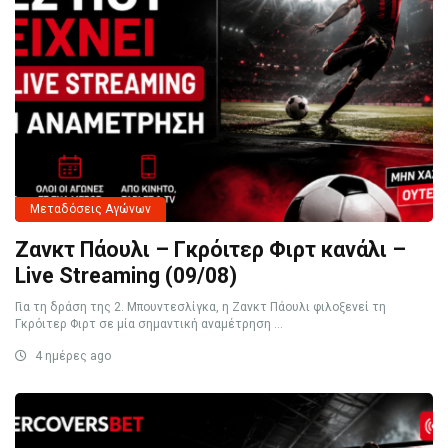
Μεταδόσεις Αγώνων
Ζανκτ Πάουλι – Γκρόιτερ Φιρτ κανάλι –
Live Streaming (09/08)
Για τη δράση της 2. Μπουντεσλίγκα, η Ζανκτ Πάουλι φιλοξενεί τη
Γκρόιτερ Φιρτ σε μία σημαντική αναμέτρηση ...
4 ημέρες ago