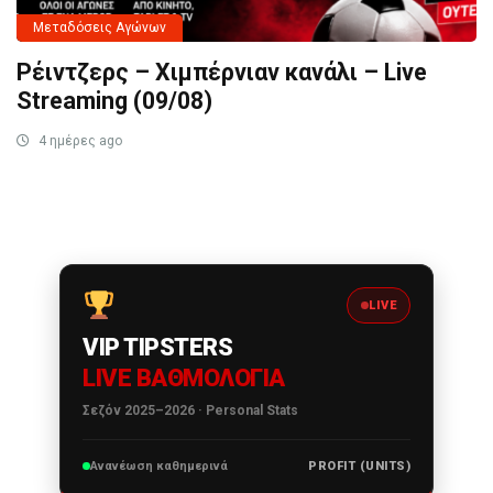
Μεταδόσεις Αγώνων
Ρέιντζερς – Χιμπέρνιαν κανάλι – Live
Streaming (09/08)
4 ημέρες ago
LIVE
VIP TIPSTERS
LIVE ΒΑΘΜΟΛΟΓΊΑ
Σεζόν 2025–2026 · Personal Stats
Ανανέωση καθημερινά
PROFIT (UNITS)