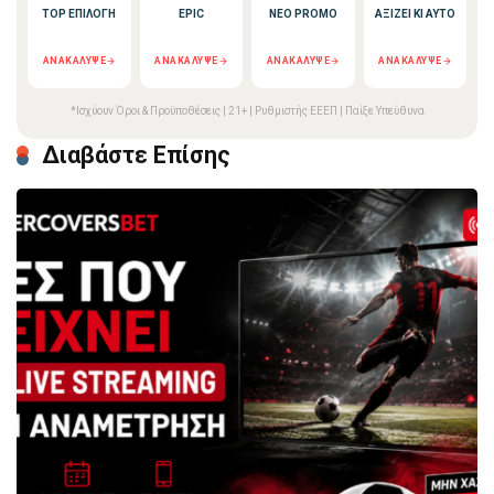
TOP ΕΠΙΛΟΓΉ
EPIC
ΝΈΟ PROMO
ΑΞΊΖΕΙ ΚΙ ΑΥΤΌ
ΑΝΑΚΆΛΥΨΕ
ΑΝΑΚΆΛΥΨΕ
ΑΝΑΚΆΛΥΨΕ
ΑΝΑΚΆΛΥΨΕ
*Ισχύουν Όροι & Προϋποθέσεις | 21+ | Ρυθμιστής ΕΕΕΠ | Παίξε Υπεύθυνα
Διαβάστε Επίσης