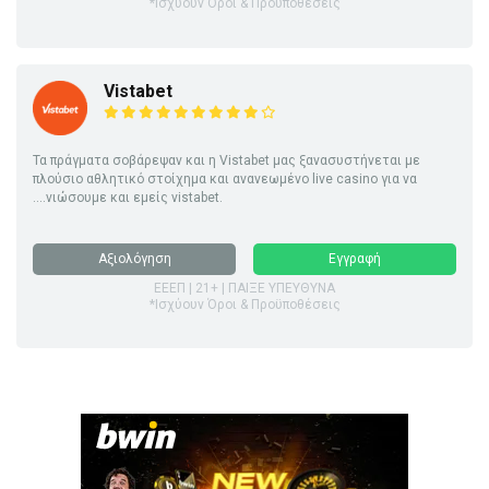
*Ισχύουν Όροι & Προϋποθέσεις
Vistabet
Τα πράγματα σοβάρεψαν και η Vistabet μας ξανασυστήνεται με
πλούσιο αθλητικό στοίχημα και ανανεωμένο live casino για να
....νιώσουμε και εμείς vistabet.
Αξιολόγηση
Εγγραφή
ΕΕΕΠ | 21+ | ΠΑΙΞΕ ΥΠΕΥΘΥΝΑ
*Ισχύουν Όροι & Προϋποθέσεις