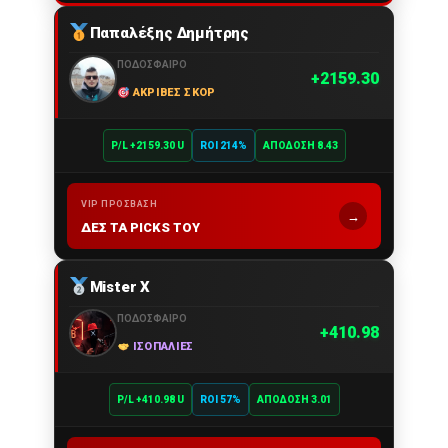
Παπαλέξης Δημήτρης
ΠΟΔΌΣΦΑΙΡΟ
2159.30
ΑΚΡΙΒΈΣ ΣΚΟΡ
P/L +2159.30 U
ROI 214%
ΑΠΌΔΟΣΗ 8.43
VIP ΠΡΌΣΒΑΣΗ
→
ΔΕΣ ΤΑ PICKS ΤΟΥ
Mister X
ΠΟΔΌΣΦΑΙΡΟ
410.98
ΙΣΟΠΑΛΊΕΣ
P/L +410.98 U
ROI 57%
ΑΠΌΔΟΣΗ 3.01