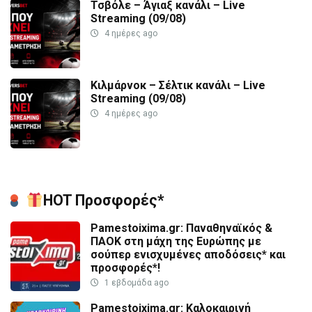
Τσβόλε – Άγιαξ κανάλι – Live
Streaming (09/08)
4 ημέρες ago
Κιλμάρνοκ – Σέλτικ κανάλι – Live
Streaming (09/08)
4 ημέρες ago
HOT Προσφορές*
Pamestoixima.gr: Παναθηναϊκός &
ΠΑΟΚ στη μάχη της Ευρώπης με
σούπερ ενισχυμένες αποδόσεις* και
προσφορές*!
1 εβδομάδα ago
Pamestoixima.gr: Καλοκαιρινή