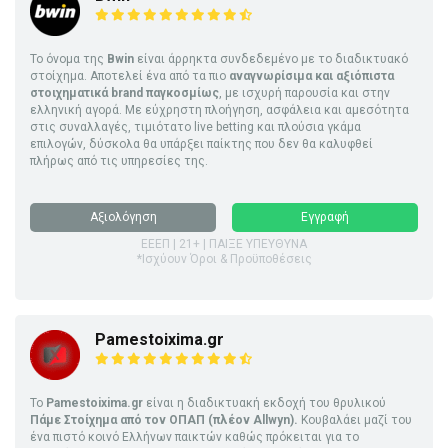
Το όνομα της
Bwin
είναι άρρηκτα συνδεδεμένο με το διαδικτυακό
στοίχημα. Αποτελεί ένα από τα πιο
αναγνωρίσιμα και αξιόπιστα
στοιχηματικά brand παγκοσμίως
, με ισχυρή παρουσία και στην
ελληνική αγορά. Με εύχρηστη πλοήγηση, ασφάλεια και αμεσότητα
στις συναλλαγές, τιμιότατο live betting και πλούσια γκάμα
επιλογών, δύσκολα θα υπάρξει παίκτης που δεν θα καλυφθεί
πλήρως από τις υπηρεσίες της.
Αξιολόγηση
Εγγραφή
ΕΕΕΠ | 21+ | ΠΑΙΞΕ ΥΠΕΥΘΥΝΑ
*Ισχύουν Όροι & Προϋποθέσεις
Pamestoixima.gr
Το
Pamestoixima.gr
είναι η διαδικτυακή εκδοχή του θρυλικού
Πάμε Στοίχημα από τον ΟΠΑΠ (πλέον Allwyn).
Κουβαλάει μαζί του
ένα πιστό κοινό Ελλήνων παικτών καθώς πρόκειται για το