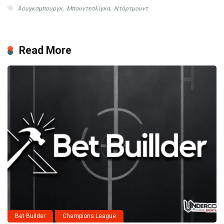
Άουγκσμπουργκ
,
Μπουντεσλίγκα
,
Ντόρτμουντ
Read More
Bet Builder
Champions League