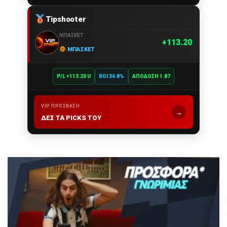
Tipshooter
ΜΠΆΣΚΕΤ
113.20
ΜΠΆΣΚΕΤ
P/L +113.20 U
ROI 34.8%
ΑΠΌΔΟΣΗ 1.87
VIP ΠΡΌΣΒΑΣΗ
→
ΔΕΣ ΤΑ PICKS ΤΟΥ