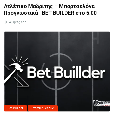
Ατλέτικο Μαδρίτης – Μπαρτσελόνα
Προγνωστικά | BET BUILDER στο 5.00
4 μήνες ago
Bet Builder
Premier League