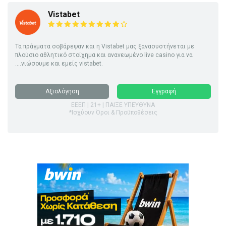
Vistabet
Τα πράγματα σοβάρεψαν και η Vistabet μας ξανασυστήνεται με
πλούσιο αθλητικό στοίχημα και ανανεωμένο live casino για να
....νιώσουμε και εμείς vistabet.
Αξιολόγηση
Εγγραφή
ΕΕΕΠ | 21+ | ΠΑΙΞΕ ΥΠΕΥΘΥΝΑ
*Ισχύουν Όροι & Προϋποθέσεις