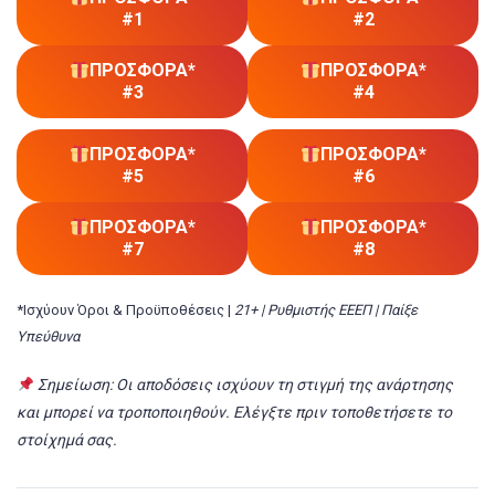
#1
#2
ΠΡΟΣΦΟΡΑ*
ΠΡΟΣΦΟΡΑ*
#3
#4
ΠΡΟΣΦΟΡΑ*
ΠΡΟΣΦΟΡΑ*
#5
#6
ΠΡΟΣΦΟΡΑ*
ΠΡΟΣΦΟΡΑ*
#7
#8
*Ισχύουν Όροι & Προϋποθέσεις |
21+ | Ρυθμιστής ΕΕΕΠ | Παίξε
Υπεύθυνα
Σημείωση: Οι αποδόσεις ισχύουν τη στιγμή της ανάρτησης
και μπορεί να τροποποιηθούν. Ελέγξτε πριν τοποθετήσετε το
στοίχημά σας.