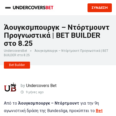
ΣΥΝΔΕΣΗ
Άουγκσμπουργκ – Ντόρτμουντ
Προγνωστικά | BET BUILDER
στο 8.25
UndercoversBet
»
Άουγκσμπουργκ – Ντόρτμουντ Προγνωστικά | BET
BUILDER στο 8.25
Bet Builder
by
Undercovers Bet
9 μήνες ago
Από το
Άουγκσμπουργκ – Ντόρτμουντ
για την 9η
αγωνιστική δράση της Bundesliga, προκύπτει το
Bet