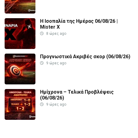
Η Ισοπαλία της Ημέρας 06/08/26 |
Mister X
8 ώρες ago
Προγνωστικά Ακριβές σκορ (06/08/26)
9 ώρες ago
Ημίχρονα – Τελικά Προβλέψεις
(06/08/26)
9 ώρες ago