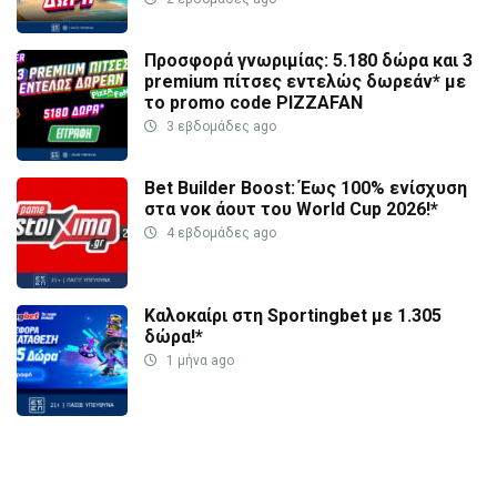
Προσφορά γνωριμίας: 5.180 δώρα και 3
premium πίτσες εντελώς δωρεάν* με
το promo code PIZZAFAN
3 εβδομάδες ago
Bet Builder Boost: Έως 100% ενίσχυση
στα νοκ άουτ του World Cup 2026!*
4 εβδομάδες ago
Καλοκαίρι στη Sportingbet με 1.305
δώρα!*
1 μήνα ago