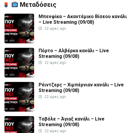
Μεταδόσεις
Μπενφίκα – Ακαντέμικο Βίσεου κανάλι
– Live Streaming (09/08)
22 ώρες ago
Πόρτο – Αλβέρκα κανάλι – Live
Streaming (09/08)
22 ώρες ago
Ρέιντζερς – Χιμπέρνιαν κανάλι – Live
Streaming (09/08)
22 ώρες ago
Τσβόλε – Άγιαξ κανάλι – Live
Streaming (09/08)
22 ώρες ago