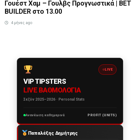
Γουέστ Χαμ – Γουλβς Προγνωστικά | BET
BUILDER στο 13.00
4 μήνες ago
LIVE
VIP TIPSTERS
LIVE ΒΑΘΜΟΛΟΓΊΑ
Σεζόν 2025–2026 · Personal Stats
Ανανέωση καθημερινά
PROFIT (UNITS)
Παπαλέξης Δημήτρης