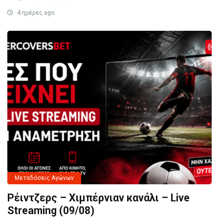
4 ημέρες ago
Μεταδόσεις Αγώνων
Ρέιντζερς – Χιμπέρνιαν κανάλι – Live
Streaming (09/08)