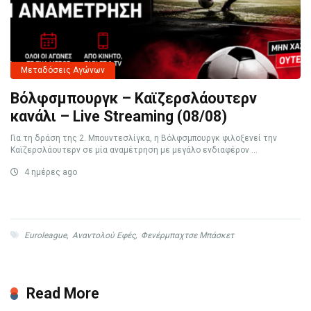
Μεταδόσεις Αγώνων
Βόλφσμπουργκ – Καϊζερσλάουτερν
κανάλι – Live Streaming (08/08)
Για τη δράση της 2. Μπουντεσλίγκα, η Βόλφσμπουργκ φιλοξενεί την
Καϊζερσλάουτερν σε μία αναμέτρηση με μεγάλο ενδιαφέρον ...
4 ημέρες ago
Euroleague
,
Αναντολού Εφές
,
Φενέρμπαχτσε Μπάσκετ
Read More