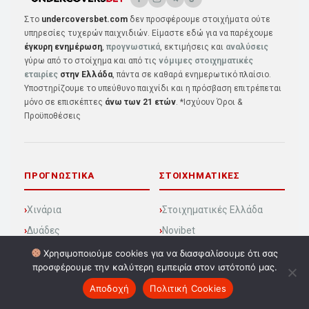
Στο
undercoversbet.com
δεν προσφέρουμε στοιχήματα ούτε
υπηρεσίες τυχερών παιχνιδιών. Είμαστε εδώ για να παρέχουμε
έγκυρη ενημέρωση
,
προγνωστικά
, εκτιμήσεις και
αναλύσεις
γύρω από το στοίχημα και από τις
νόμιμες στοιχηματικές
εταιρίες
στην Ελλάδα
, πάντα σε καθαρά ενημερωτικό πλαίσιο.
Υποστηρίζουμε το υπεύθυνο παιχνίδι και η πρόσβαση επιτρέπεται
μόνο σε επισκέπτες
άνω των 21 ετών
. *Ισχύουν Όροι &
Προϋποθέσεις
ΠΡΟΓΝΩΣΤΙΚΆ
ΣΤΟΙΧΗΜΑΤΙΚΈΣ
Χινάρια
Στοιχηματικές Ελλάδα
Δυάδες
Novibet
Τριάδες
Pamestoixima.gr
Χρησιμοποιούμε cookies για να διασφαλίσουμε ότι σας
προσφέρουμε την καλύτερη εμπειρία στον ιστότοπό μας.
Over 2.5
Winmasters
Αποδοχή
Πολιτική Cookies
Goal Goal
Bwin