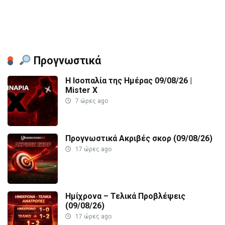
Προγνωστικά
Η Ισοπαλία της Ημέρας 09/08/26 |
Mister X
7 ώρες ago
Προγνωστικά Ακριβές σκορ (09/08/26)
17 ώρες ago
Ημίχρονα – Τελικά Προβλέψεις
(09/08/26)
17 ώρες ago