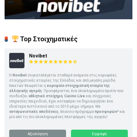
Top Στοιχηματικές
Novibet
Η
Novibet
συγκαταλέγεται σταθερά ανάμεσα στις κορυφαίες
στοιχηματικές εταιρίες της Ελλάδας και από μεγάλη μερίδα
παικτών θεωρείται η
κορυφαία στοιχηματική εταιρία της
ελληνικής αγοράς
. Προσφέροντας ένα ολοκληρωμένο προϊόν που
συνδυάζει
αθλητικό στοίχημα
,
Casino Live
και σύγχρονες
υπηρεσίες παιχνιδιού, έχει καταφέρει να δημιουργήσει ένα
ιδιαίτερα πιστό κοινό από το 2010 μέχρι σήμερα. Με
ανταγωνιστικές αποδόσεις
, πλούσιο πρόγραμμα
προσφορών
* και
μία από τις πιο ολοκληρωμένες πλατφόρμες της αγοράς!
Αξιολόγηση
Εγγραφή