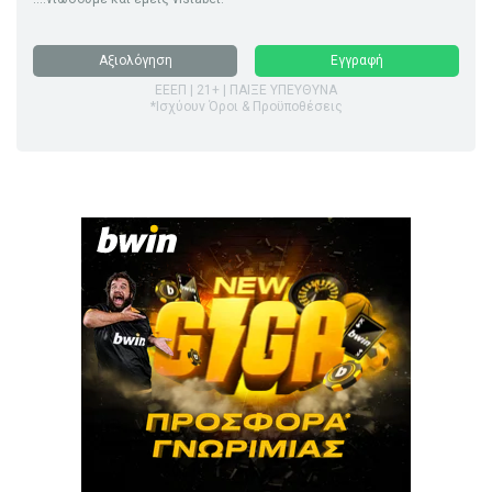
Αξιολόγηση
Εγγραφή
ΕΕΕΠ | 21+ | ΠΑΙΞΕ ΥΠΕΥΘΥΝΑ
*Ισχύουν Όροι & Προϋποθέσεις