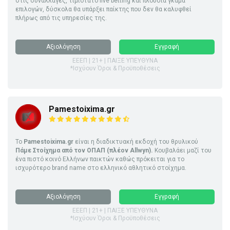
στις συναλλαγές, τιμιότατο live betting και πλούσια γκάμα
επιλογών, δύσκολα θα υπάρξει παίκτης που δεν θα καλυφθεί
πλήρως από τις υπηρεσίες της.
Αξιολόγηση
Εγγραφή
ΕΕΕΠ | 21+ | ΠΑΙΞΕ ΥΠΕΥΘΥΝΑ
*Ισχύουν Όροι & Προϋποθέσεις
Pamestoixima.gr
Το
Pamestoixima.gr
είναι η διαδικτυακή εκδοχή του θρυλικού
Πάμε Στοίχημα από τον ΟΠΑΠ (πλέον Allwyn).
Κουβαλάει μαζί του
ένα πιστό κοινό Ελλήνων παικτών καθώς πρόκειται για το
ισχυρότερο brand name στο ελληνικό αθλητικό στοίχημα.
Αξιολόγηση
Εγγραφή
ΕΕΕΠ | 21+ | ΠΑΙΞΕ ΥΠΕΥΘΥΝΑ
*Ισχύουν Όροι & Προϋποθέσεις