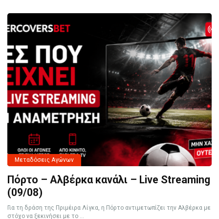
Μεταδόσεις Αγώνων
Πόρτο – Αλβέρκα κανάλι – Live Streaming
(09/08)
Για τη δράση της Πριμέιρα Λίγκα, η Πόρτο αντιμετωπίζει την Αλβέρκα με
στόχο να ξεκινήσει με το ...