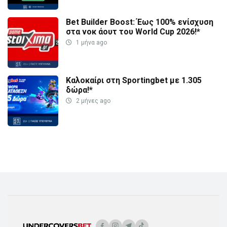
Bet Builder Boost: Έως 100% ενίσχυση
στα νοκ άουτ του World Cup 2026!*
1 μήνα ago
Καλοκαίρι στη Sportingbet με 1.305
δώρα!*
2 μήνες ago