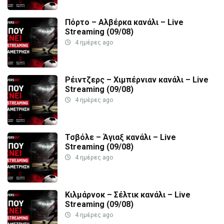
Πόρτο – Αλβέρκα κανάλι – Live
Streaming (09/08)
4 ημέρες ago
Ρέιντζερς – Χιμπέρνιαν κανάλι – Live
Streaming (09/08)
4 ημέρες ago
Τσβόλε – Άγιαξ κανάλι – Live
Streaming (09/08)
4 ημέρες ago
Κιλμάρνοκ – Σέλτικ κανάλι – Live
Streaming (09/08)
4 ημέρες ago