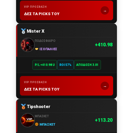
VIP ΠΡΌΣΒΑΣΗ
→
ΔΕΣ ΤΑ PICKS ΤΟΥ
Mister X
ΠΟΔΌΣΦΑΙΡΟ
410.98
ΙΣΟΠΑΛΊΕΣ
P/L +410.98 U
ROI 57%
ΑΠΌΔΟΣΗ 3.01
VIP ΠΡΌΣΒΑΣΗ
→
ΔΕΣ ΤΑ PICKS ΤΟΥ
Tipshooter
ΜΠΆΣΚΕΤ
113.20
ΜΠΆΣΚΕΤ