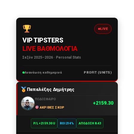
LIVE
VIP TIPSTERS
LIVE ΒΑΘΜΟΛΟΓΊΑ
Σεζόν 2025–2026 · Personal Stats
Ανανέωση καθημερινά
PROFIT (UNITS)
Παπαλέξης Δημήτρης
ΠΟΔΌΣΦΑΙΡΟ
2159.30
ΑΚΡΙΒΈΣ ΣΚΟΡ
P/L +2159.30 U
ROI 214%
ΑΠΌΔΟΣΗ 8.43