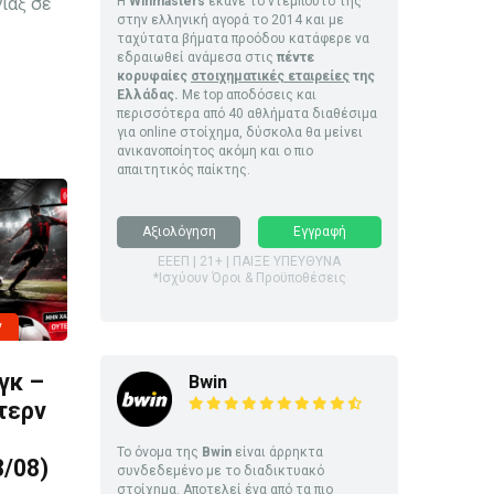
Η
Winmasters
έκανε το ντεμπούτο της
ιαξ σε
στην ελληνική αγορά το 2014 και με
ταχύτατα βήματα προόδου κατάφερε να
εδραιωθεί ανάμεσα στις
πέντε
κορυφαίες
στοιχηματικές εταιρείες
της
Ελλάδας.
Με top αποδόσεις και
περισσότερα από 40 αθλήματα διαθέσιμα
για online στοίχημα, δύσκολα θα μείνει
ανικανοποίητος ακόμη και ο πιο
απαιτητικός παίκτης.
Αξιολόγηση
Εγγραφή
ΕΕΕΠ | 21+ | ΠΑΙΞΕ ΥΠΕΥΘΥΝΑ
*Ισχύουν Όροι & Προϋποθέσεις
ν
γκ –
Bwin
τερν
Το όνομα της
Bwin
είναι άρρηκτα
8/08)
συνδεδεμένο με το διαδικτυακό
στοίχημα. Αποτελεί ένα από τα πιο