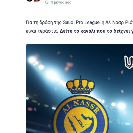
3 μήνες ago
Για τη δράση της Saudi Pro League, η Αλ Νασρ Ρι
είναι τεράστια.
Δείτε το κανάλι που το δείχνει γ