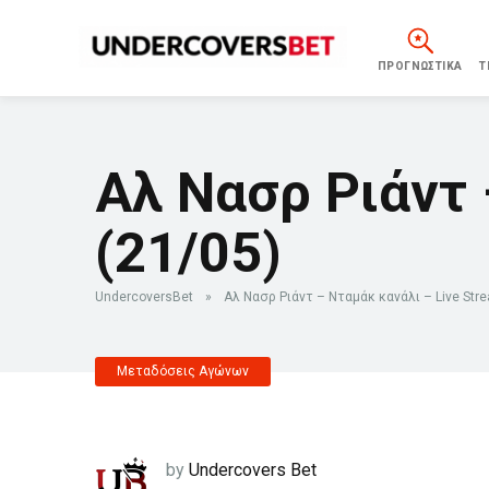
ΠΡΟΓΝΩΣΤΙΚΑ
Τ
Αλ Νασρ Ριάντ 
(21/05)
UndercoversBet
»
Αλ Νασρ Ριάντ – Νταμάκ κανάλι – Live Stre
Μεταδόσεις Αγώνων
by
Undercovers Bet