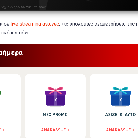
*Ισχύουν όροι και προϋποθέσεις
αι σε
live streaming αγώνες
, τις υπόλοιπες αναμετρήσεις της 
τικό κουπόνι.
 σήμερα
?
?
ΝΈΟ PROMO
ΑΞΊΖΕΙ ΚΙ ΑΥΤΌ
Ε
ΑΝΑΚΆΛΥΨΕ
ΑΝΑΚΆΛΥΨΕ