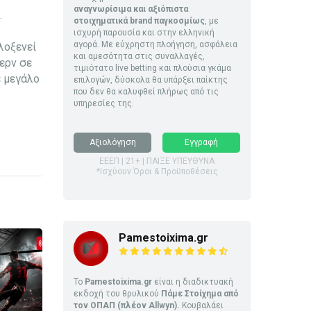
αναγνωρίσιμα και αξιόπιστα
.
στοιχηματικά brand παγκοσμίως
, με
ισχυρή παρουσία και στην ελληνική
αγορά. Με εύχρηστη πλοήγηση, ασφάλεια
λοξενεί
και αμεσότητα στις συναλλαγές,
ερν σε
τιμιότατο live betting και πλούσια γκάμα
ε μεγάλο
επιλογών, δύσκολα θα υπάρξει παίκτης
που δεν θα καλυφθεί πλήρως από τις
υπηρεσίες της.
Αξιολόγηση
Εγγραφή
ΕΕΕΠ | 21+ | ΠΑΙΞΕ ΥΠΕΥΘΥΝΑ
*Ισχύουν Όροι & Προϋποθέσεις
Pamestoixima.gr
Το
Pamestoixima.gr
είναι η διαδικτυακή
εκδοχή του θρυλικού
Πάμε Στοίχημα από
τον ΟΠΑΠ (πλέον Allwyn).
Κουβαλάει