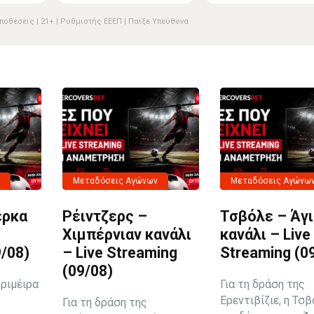
οθέσεις | 21+ | Ρυθμιστής ΕΕΕΠ | Παίξε Υπεύθυνα
Μεταδόσεις Αγώνων
Μεταδόσεις Αγώνω
έρκα
Ρέιντζερς –
Τσβόλε – Άγι
Χιμπέρνιαν κανάλι
κανάλι – Live
9/08)
– Live Streaming
Streaming (0
(09/08)
Πριμέιρα
Για τη δράση της
Ερεντιβίζιε, η Τσ
Για τη δράση της