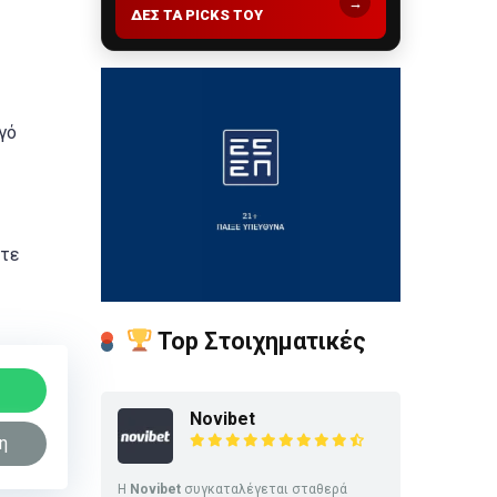
→
ΔΕΣ ΤΑ PICKS ΤΟΥ
γό
ότε
Top Στοιχηματικές
Novibet
η
Η
Novibet
συγκαταλέγεται σταθερά