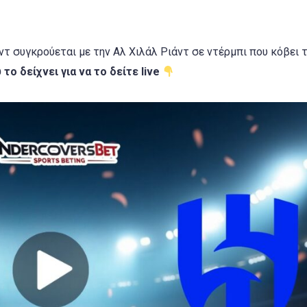
άντ συγκρούεται με την Αλ Χιλάλ Ριάντ σε ντέρμπι που κόβει 
 το δείχνει για να το δείτε live