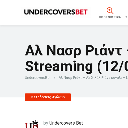
ΠΡΟΓΝΩΣΤΙΚΑ
Τ
Αλ Νασρ Ριάντ 
Streaming (12/
UndercoversBet
»
Αλ Νασρ Ριάντ – Αλ Χιλάλ Ριάντ κανάλι – L
Μεταδόσεις Αγώνων
by
Undercovers Bet