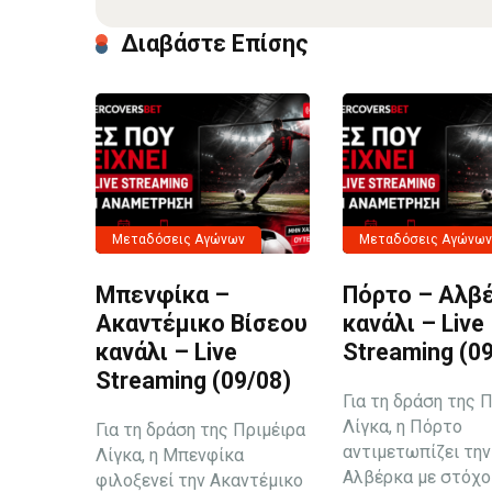
Διαβάστε Επίσης
Μεταδόσεις Αγώνων
Μεταδόσεις Αγώνων
Μπενφίκα –
Πόρτο – Αλβ
Ακαντέμικο Βίσεου
κανάλι – Live
κανάλι – Live
Streaming (0
Streaming (09/08)
Για τη δράση της 
Λίγκα, η Πόρτο
Για τη δράση της Πριμέιρα
αντιμετωπίζει την
Λίγκα, η Μπενφίκα
Αλβέρκα με στόχο
φιλοξενεί την Ακαντέμικο