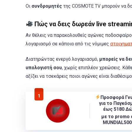
Οι
συνδρομητές
της COSMOTE TV μπορούν να δο
Πώς να δεις δωρεάν live stream
Αν θέλεις να παρακολουθείς αγώνες ποδοσφαίρου 
λογαριασμό σε κάποια από τις νόμιμες
στοιχηματ
Διατηρώντας ενεργό λογαριασμό,
μπορείς να δει
υπολογιστή σου
, χωρίς επιπλέον χρεώσεις. Κά
αξίζει να τσεκάρεις ποιοι αγώνες είναι διαθέσιμ
1
Προσφορά Γν
για το Παγκόσ
έως 5180 Δ
με το promo 
MUNDIAL500