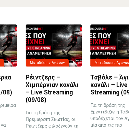
Μεταδόσεις Αγώνων
Μεταδόσεις Αγώνω
έρκα
Ρέιντζερς –
Τσβόλε – Άγι
Χιμπέρνιαν κανάλι
κανάλι – Live
9/08)
– Live Streaming
Streaming (0
(09/08)
Πριμέιρα
Για τη δράση της
Ερεντιβίζιε, η Τσ
Για τη δράση της
υποδέχεται τον Άγ
Πρέμιερσιπ Σκωτίας, οι
 να
μία από τις πιο
Ρέιντζερς φιλοξενούν τη