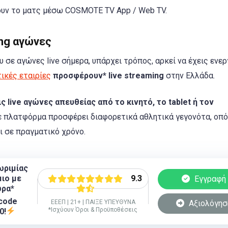
υν το ματς μέσω COSMOTE TV App / Web TV.
ing αγώνες
σε αγώνες live σήμερα, υπάρχει τρόπος, αρκεί να έχεις ενερ
ικές εταιρίες
προσφέρουν* live streaming
στην Ελλάδα.
ς live αγώνες απευθείας από το κινητό, το tablet ή τον
θε πλατφόρμα προσφέρει διαφορετικά αθλητικά γεγονότα, οπ
οι σε πραγματικό χρόνο.
ωριμίας
μιο με
9.3
Εγγραφή
ώρα*
code
Αξιολόγησ
ΕΕΕΠ | 21+ | ΠΑΙΞΕ ΥΠΕΥΘΥΝΑ
*Ισχύουν Όροι & Προϋποθέσεις
0!