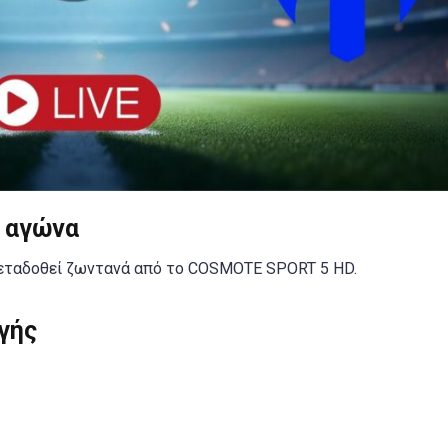
ν αγώνα
 μεταδοθεί ζωντανά από το COSMOTE SPORT 5 HD.
γής