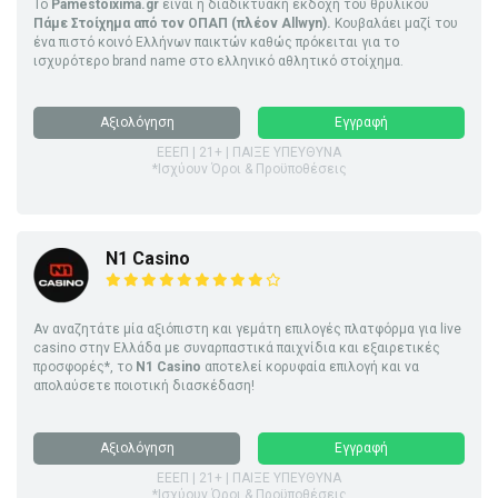
Το
Pamestoixima.gr
είναι η διαδικτυακή εκδοχή του θρυλικού
Πάμε Στοίχημα από τον ΟΠΑΠ (πλέον Allwyn).
Κουβαλάει μαζί του
ένα πιστό κοινό Ελλήνων παικτών καθώς πρόκειται για το
ισχυρότερο brand name στο ελληνικό αθλητικό στοίχημα.
Αξιολόγηση
Εγγραφή
ΕΕΕΠ | 21+ | ΠΑΙΞΕ ΥΠΕΥΘΥΝΑ
*Ισχύουν Όροι & Προϋποθέσεις
N1 Casino
Αν αναζητάτε μία αξιόπιστη και γεμάτη επιλογές πλατφόρμα για live
casino στην Ελλάδα με συναρπαστικά παιχνίδια και εξαιρετικές
προσφορές*, το
N1 Casino
αποτελεί κορυφαία επιλογή και να
απολαύσετε ποιοτική διασκέδαση!
Αξιολόγηση
Εγγραφή
ΕΕΕΠ | 21+ | ΠΑΙΞΕ ΥΠΕΥΘΥΝΑ
*Ισχύουν Όροι & Προϋποθέσεις