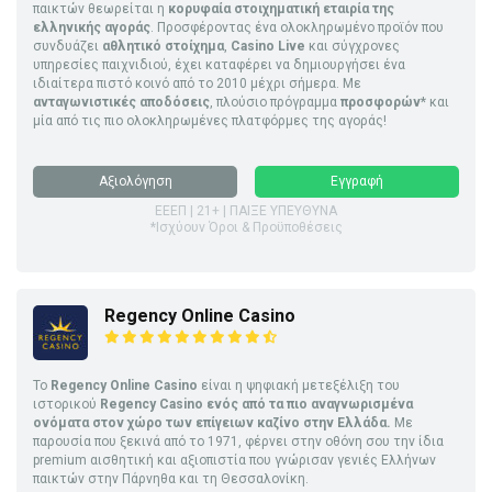
παικτών θεωρείται η
κορυφαία στοιχηματική εταιρία της
ελληνικής αγοράς
. Προσφέροντας ένα ολοκληρωμένο προϊόν που
συνδυάζει
αθλητικό στοίχημα
,
Casino Live
και σύγχρονες
υπηρεσίες παιχνιδιού, έχει καταφέρει να δημιουργήσει ένα
ιδιαίτερα πιστό κοινό από το 2010 μέχρι σήμερα. Με
ανταγωνιστικές αποδόσεις
, πλούσιο πρόγραμμα
προσφορών
* και
μία από τις πιο ολοκληρωμένες πλατφόρμες της αγοράς!
Αξιολόγηση
Εγγραφή
ΕΕΕΠ | 21+ | ΠΑΙΞΕ ΥΠΕΥΘΥΝΑ
*Ισχύουν Όροι & Προϋποθέσεις
Regency Online Casino
Το
Regency Online Casino
είναι η ψηφιακή μετεξέλιξη του
ιστορικού
Regency Casino ενός από τα πιο αναγνωρισμένα
ονόματα στον χώρο των επίγειων καζίνο στην Ελλάδα.
Με
παρουσία που ξεκινά από το 1971, φέρνει στην οθόνη σου την ίδια
premium αισθητική και αξιοπιστία που γνώρισαν γενιές Ελλήνων
παικτών στην Πάρνηθα και τη Θεσσαλονίκη.