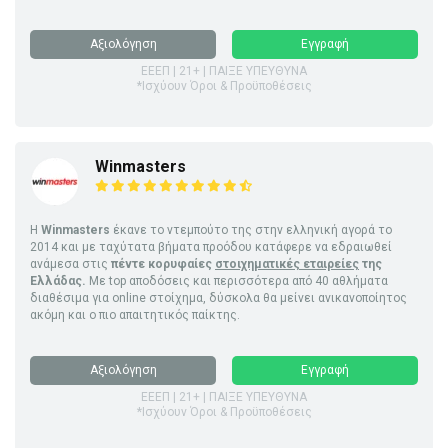
Αξιολόγηση
Εγγραφή
ΕΕΕΠ | 21+ | ΠΑΙΞΕ ΥΠΕΥΘΥΝΑ
*Ισχύουν Όροι & Προϋποθέσεις
Winmasters
Η
Winmasters
έκανε το ντεμπούτο της στην ελληνική αγορά το
2014 και με ταχύτατα βήματα προόδου κατάφερε να εδραιωθεί
ανάμεσα στις
πέντε κορυφαίες
στοιχηματικές εταιρείες
της
Ελλάδας.
Με top αποδόσεις και περισσότερα από 40 αθλήματα
διαθέσιμα για online στοίχημα, δύσκολα θα μείνει ανικανοποίητος
ακόμη και ο πιο απαιτητικός παίκτης.
Αξιολόγηση
Εγγραφή
ΕΕΕΠ | 21+ | ΠΑΙΞΕ ΥΠΕΥΘΥΝΑ
*Ισχύουν Όροι & Προϋποθέσεις