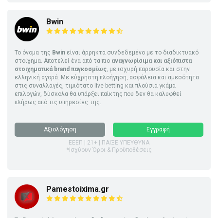
Bwin
Το όνομα της
Bwin
είναι άρρηκτα συνδεδεμένο με το διαδικτυακό
στοίχημα. Αποτελεί ένα από τα πιο
αναγνωρίσιμα και αξιόπιστα
στοιχηματικά brand παγκοσμίως
, με ισχυρή παρουσία και στην
ελληνική αγορά. Με εύχρηστη πλοήγηση, ασφάλεια και αμεσότητα
στις συναλλαγές, τιμιότατο live betting και πλούσια γκάμα
επιλογών, δύσκολα θα υπάρξει παίκτης που δεν θα καλυφθεί
πλήρως από τις υπηρεσίες της.
Αξιολόγηση
Εγγραφή
ΕΕΕΠ | 21+ | ΠΑΙΞΕ ΥΠΕΥΘΥΝΑ
*Ισχύουν Όροι & Προϋποθέσεις
Pamestoixima.gr