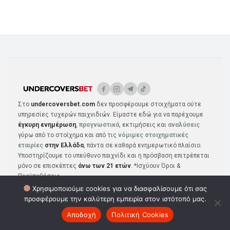
Στο
undercoversbet.com
δεν προσφέρουμε στοιχήματα ούτε
υπηρεσίες τυχερών παιχνιδιών. Είμαστε εδώ για να παρέχουμε
έγκυρη ενημέρωση
,
προγνωστικά
, εκτιμήσεις και
αναλύσεις
γύρω από το στοίχημα και από τις
νόμιμες στοιχηματικές
εταιρίες
στην Ελλάδα
, πάντα σε καθαρά ενημερωτικό πλαίσιο.
Υποστηρίζουμε το υπεύθυνο παιχνίδι και η πρόσβαση επιτρέπεται
μόνο σε επισκέπτες
άνω των 21 ετών
. *Ισχύουν Όροι &
Προϋποθέσεις
Χρησιμοποιούμε cookies για να διασφαλίσουμε ότι σας
προσφέρουμε την καλύτερη εμπειρία στον ιστότοπό μας.
Αποδοχή
Πολιτική Cookies
ΠΡΟΓΝΩΣΤΙΚΆ
ΣΤΟΙΧΗΜΑΤΙΚΈΣ