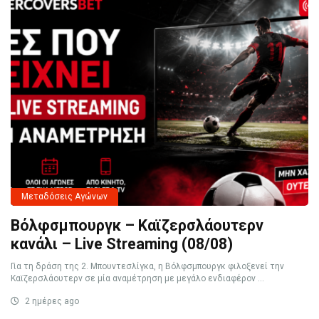
Μεταδόσεις Αγώνων
Βόλφσμπουργκ – Καϊζερσλάουτερν
κανάλι – Live Streaming (08/08)
Για τη δράση της 2. Μπουντεσλίγκα, η Βόλφσμπουργκ φιλοξενεί την
Καϊζερσλάουτερν σε μία αναμέτρηση με μεγάλο ενδιαφέρον ...
2 ημέρες ago