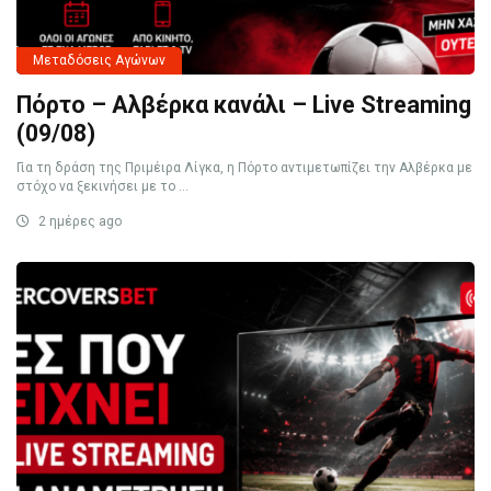
Μεταδόσεις Αγώνων
Πόρτο – Αλβέρκα κανάλι – Live Streaming
(09/08)
Για τη δράση της Πριμέιρα Λίγκα, η Πόρτο αντιμετωπίζει την Αλβέρκα με
στόχο να ξεκινήσει με το ...
2 ημέρες ago