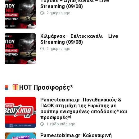
Τσβόλε – Άγιαξ κανάλι – Live
Streaming (09/08)
2 ημέρες ago
Κιλμάρνοκ – Σέλτικ κανάλι – Live
Streaming (09/08)
2 ημέρες ago
HOT Προσφορές*
Pamestoixima.gr: Παναθηναϊκός &
ΠΑΟΚ στη μάχη της Ευρώπης με
σούπερ ενισχυμένες αποδόσεις* και
προσφορές*!
1 εβδομάδα ago
Pamestoixima.gr: Καλοκαιρινή