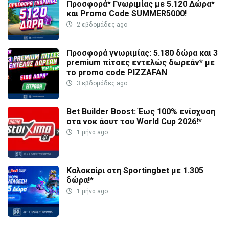
Προσφορά* Γνωριμίας με 5.120 Δώρα*
και Promo Code SUMMER5000!
2 εβδομάδες ago
Προσφορά γνωριμίας: 5.180 δώρα και 3
premium πίτσες εντελώς δωρεάν* με
το promo code PIZZAFAN
3 εβδομάδες ago
Bet Builder Boost: Έως 100% ενίσχυση
στα νοκ άουτ του World Cup 2026!*
1 μήνα ago
Καλοκαίρι στη Sportingbet με 1.305
δώρα!*
1 μήνα ago