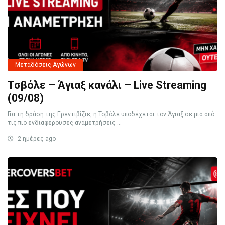
Μεταδόσεις Αγώνων
Τσβόλε – Άγιαξ κανάλι – Live Streaming
(09/08)
Για τη δράση της Ερεντιβίζιε, η Τσβόλε υποδέχεται τον Άγιαξ σε μία από
τις πιο ενδιαφέρουσες αναμετρήσεις ...
2 ημέρες ago