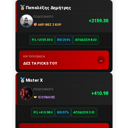
Παπαλέξης Δημήτρης
ΠΟΔΌΣΦΑΙΡΟ
2159.30
ΑΚΡΙΒΈΣ ΣΚΟΡ
P/L +2159.30 U
ROI 214%
ΑΠΌΔΟΣΗ 8.43
VIP ΠΡΌΣΒΑΣΗ
→
ΔΕΣ ΤΑ PICKS ΤΟΥ
Mister X
ΠΟΔΌΣΦΑΙΡΟ
410.98
ΙΣΟΠΑΛΊΕΣ
P/L +410.98 U
ROI 57%
ΑΠΌΔΟΣΗ 3.01