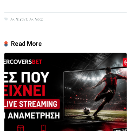
Αλ Ιτιχάντ
,
Αλ Νασρ
Read More