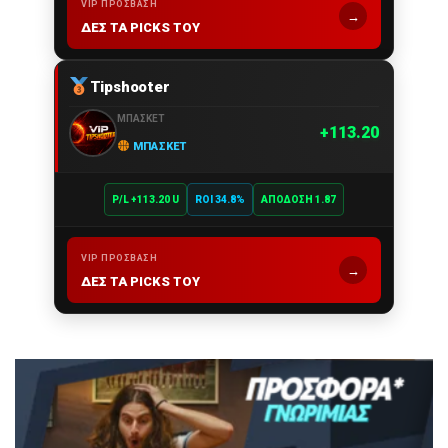
VIP ΠΡΌΣΒΑΣΗ
→
ΔΕΣ ΤΑ PICKS ΤΟΥ
Tipshooter
ΜΠΆΣΚΕΤ
113.20
ΜΠΆΣΚΕΤ
P/L +113.20 U
ROI 34.8%
ΑΠΌΔΟΣΗ 1.87
VIP ΠΡΌΣΒΑΣΗ
→
ΔΕΣ ΤΑ PICKS ΤΟΥ