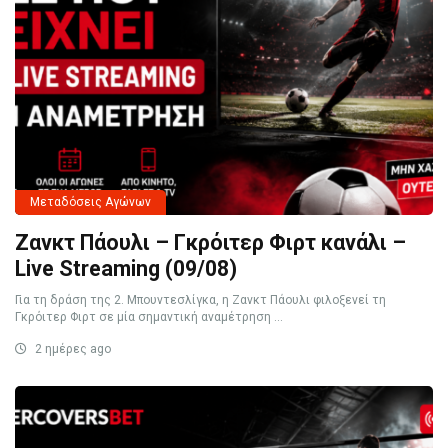
Μεταδόσεις Αγώνων
Ζανκτ Πάουλι – Γκρόιτερ Φιρτ κανάλι –
Live Streaming (09/08)
Για τη δράση της 2. Μπουντεσλίγκα, η Ζανκτ Πάουλι φιλοξενεί τη
Γκρόιτερ Φιρτ σε μία σημαντική αναμέτρηση ...
2 ημέρες ago