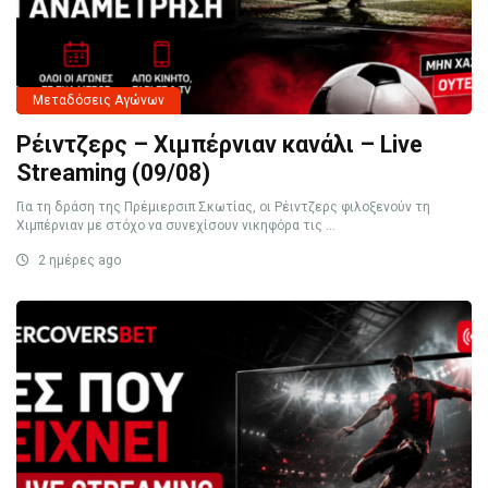
Μεταδόσεις Αγώνων
Ρέιντζερς – Χιμπέρνιαν κανάλι – Live
Streaming (09/08)
Για τη δράση της Πρέμιερσιπ Σκωτίας, οι Ρέιντζερς φιλοξενούν τη
Χιμπέρνιαν με στόχο να συνεχίσουν νικηφόρα τις ...
2 ημέρες ago