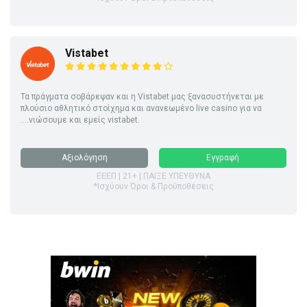
Vistabet
Τα πράγματα σοβάρεψαν και η Vistabet μας ξανασυστήνεται με
πλούσιο αθλητικό στοίχημα και ανανεωμένο live casino για να
....νιώσουμε και εμείς vistabet.
Αξιολόγηση
Εγγραφή
ΕΕΕΠ | 21+ | ΠΑΙΞΕ ΥΠΕΥΘΥΝΑ
*Ισχύουν Όροι & Προϋποθέσεις