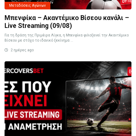
Μεταδόσεις Αγώνων
Μπενφίκα – Ακαντέμικο Βίσεου κανάλι –
Live Streaming (09/08)
Για τη δράση της Πριμέιρα Λίγκα, η Μπενφίκα φιλοξενεί την Ακαντέμικο
Βίσεου με στόχο το ιδανικό ξεκίνημα ...
2 ημέρες ago