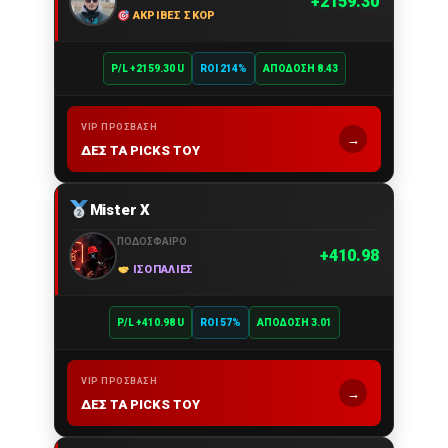
2159.30
ΑΚΡΙΒΈΣ ΣΚΟΡ
P/L +2159.30 U
ROI 214%
ΑΠΌΔΟΣΗ 8.43
VIP ΠΡΌΣΒΑΣΗ
→
ΔΕΣ ΤΑ PICKS ΤΟΥ
Mister X
ΠΟΔΌΣΦΑΙΡΟ
410.98
ΙΣΟΠΑΛΊΕΣ
P/L +410.98 U
ROI 57%
ΑΠΌΔΟΣΗ 3.01
VIP ΠΡΌΣΒΑΣΗ
→
ΔΕΣ ΤΑ PICKS ΤΟΥ