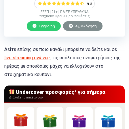
9.3
ΕΕΕΠ | 21+ | ΠΑΙΞΕ ΥΠΕΥΘΥΝΑ
*Ισχύουν Όροι & Προϋποθέσεις
Εγγραφή
Αξιολόγηση
Δείτε επίσης σε ποιο κανάλι μπορείτε να δείτε και σε
live streaming αγώνες
, τις υπόλοιπες αναμετρήσεις της
ημέρας με σπουδαίες μάχες να ελλοχεύουν στο
στοιχηματικό κουπόνι.
Undercover προσφορές* για σήμερα
Διάλεξε το πακέτο σου!
?
?
?
?