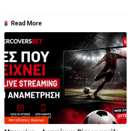
Read More
Μεταδόσεις Αγώνων