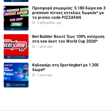
Προσφορά γνωριμίας: 5.180 δώρα και 3
premium πίτσες εντελώς δωρεάν* με
το promo code PIZZAFAN
3 εβδομάδες ago
Bet Builder Boost: Έως 100% ενίσχυση
στα νοκ άουτ του World Cup 2026!*
1 μήνα ago
Καλοκαίρι στη Sportingbet με 1.305
δώρα!*
1 μήνα ago