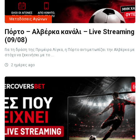
Μεταδόσεις Αγώνων
Πόρτο – Αλβέρκα κανάλι – Live Streaming
(09/08)
Για τη δράση της Πριμέιρα Λίγκα, η Πόρτο αντιμετωπίζει την Αλβέρκα με
στόχο να ξεκινήσει με το ...
2 ημέρες ago