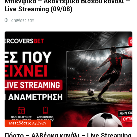
Μπενφίκα – Ακαντέμικο Βίσεου κανάλι –
Live Streaming (09/08)
2 ημέρες ago
Μεταδόσεις Αγώνων
Πόρτο – Αλβέρκα κανάλι – Live Streaming