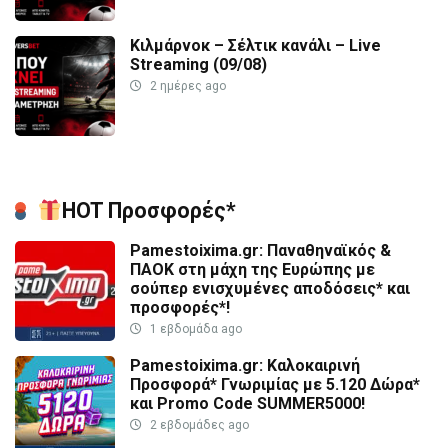
Κιλμάρνοκ – Σέλτικ κανάλι – Live
Streaming (09/08)
2 ημέρες ago
HOT Προσφορές*
Pamestoixima.gr: Παναθηναϊκός &
ΠΑΟΚ στη μάχη της Ευρώπης με
σούπερ ενισχυμένες αποδόσεις* και
προσφορές*!
1 εβδομάδα ago
Pamestoixima.gr: Καλοκαιρινή
Προσφορά* Γνωριμίας με 5.120 Δώρα*
και Promo Code SUMMER5000!
2 εβδομάδες ago