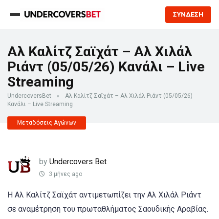
ΣΥΝΔΕΣΗ
Αλ Καλίτζ Σαϊχάτ – Αλ Χιλάλ
Ριάντ (05/05/26) Κανάλι – Live
Streaming
UndercoversBet
»
Αλ Καλίτζ Σαϊχάτ – Αλ Χιλάλ Ριάντ (05/05/26)
Κανάλι – Live Streaming
Μεταδόσεις Αγώνων
by
Undercovers Bet
3 μήνες ago
Η Αλ Καλίτζ Σαϊχάτ αντιμετωπίζει την Αλ Χιλάλ Ριάντ
σε αναμέτρηση του πρωταθλήματος Σαουδικής Αραβίας.