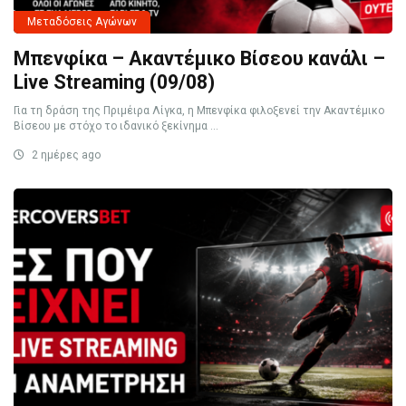
Μεταδόσεις Αγώνων
Μπενφίκα – Ακαντέμικο Βίσεου κανάλι –
Live Streaming (09/08)
Για τη δράση της Πριμέιρα Λίγκα, η Μπενφίκα φιλοξενεί την Ακαντέμικο
Βίσεου με στόχο το ιδανικό ξεκίνημα ...
2 ημέρες ago