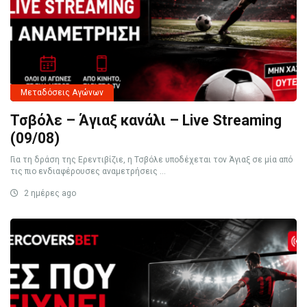
Μεταδόσεις Αγώνων
Τσβόλε – Άγιαξ κανάλι – Live Streaming
(09/08)
Για τη δράση της Ερεντιβίζιε, η Τσβόλε υποδέχεται τον Άγιαξ σε μία από
τις πιο ενδιαφέρουσες αναμετρήσεις ...
2 ημέρες ago