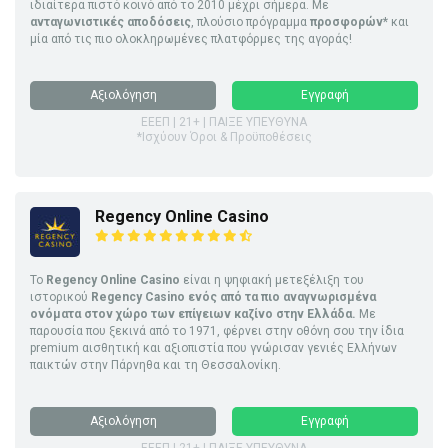
ιδιαίτερα πιστό κοινό από το 2010 μέχρι σήμερα. Με
ανταγωνιστικές αποδόσεις
, πλούσιο πρόγραμμα
προσφορών
* και
μία από τις πιο ολοκληρωμένες πλατφόρμες της αγοράς!
Αξιολόγηση
Εγγραφή
ΕΕΕΠ | 21+ | ΠΑΙΞΕ ΥΠΕΥΘΥΝΑ
*Ισχύουν Όροι & Προϋποθέσεις
Regency Online Casino
Το
Regency Online Casino
είναι η ψηφιακή μετεξέλιξη του
ιστορικού
Regency Casino ενός από τα πιο αναγνωρισμένα
ονόματα στον χώρο των επίγειων καζίνο στην Ελλάδα.
Με
παρουσία που ξεκινά από το 1971, φέρνει στην οθόνη σου την ίδια
premium αισθητική και αξιοπιστία που γνώρισαν γενιές Ελλήνων
παικτών στην Πάρνηθα και τη Θεσσαλονίκη.
Αξιολόγηση
Εγγραφή