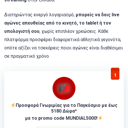
Διατηρώντας ενεργό λογαριασμό,
μπορείς να δεις live
αγώνες απευθείας από το κινητό, το tablet ή τον
υπολογιστή σου
, χωρίς επιπλέον χρεώσεις. Κάθε
πλατφόρμα προσφέρει διαφορετικά αθλητικά γεγονότα,
οπότε αξίζει να τσεκάρεις ποιοι αγώνες είναι διαθέσιμοι
σε πραγματικό χρόνο.
1
Προσφορά Γνωριμίας για το Παγκόσμιο με έως
5180 Δώρα*
με το promo code MUNDIAL5000!