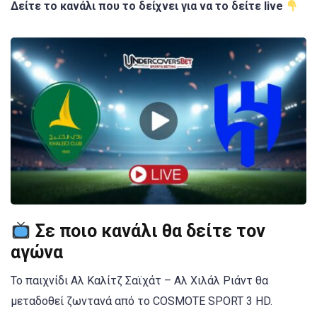
Δείτε το κανάλι που το δείχνει για να το δείτε live
Σε ποιο κανάλι θα δείτε τον
αγώνα
Το παιχνίδι Αλ Καλίτζ Σαϊχάτ – Αλ Χιλάλ Ριάντ θα
μεταδοθεί ζωντανά από το COSMOTE SPORT 3 HD.