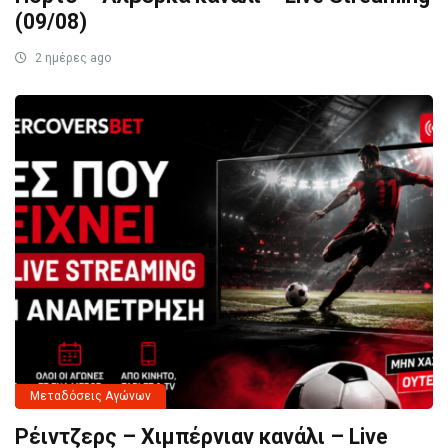
(09/08)
2 ημέρες ago
Μεταδόσεις Αγώνων
Ρέιντζερς – Χιμπέρνιαν κανάλι – Live