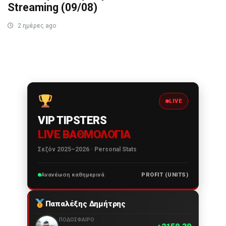
Streaming (09/08)
2 ημέρες ago
LIVE
VIP TIPSTERS
LIVE ΒΑΘΜΟΛΟΓΊΑ
Σεζόν 2025–2026 · Personal Stats
Ανανέωση καθημερινά
PROFIT (UNITS)
Παπαλέξης Δημήτρης
ΠΟΔΌΣΦΑΙΡΟ