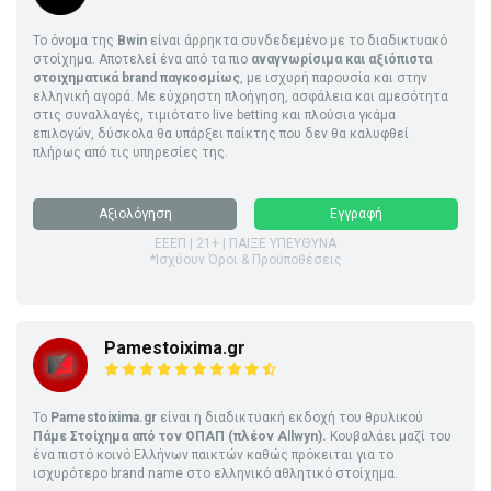
Το όνομα της
Bwin
είναι άρρηκτα συνδεδεμένο με το διαδικτυακό
στοίχημα. Αποτελεί ένα από τα πιο
αναγνωρίσιμα και αξιόπιστα
στοιχηματικά brand παγκοσμίως
, με ισχυρή παρουσία και στην
ελληνική αγορά. Με εύχρηστη πλοήγηση, ασφάλεια και αμεσότητα
στις συναλλαγές, τιμιότατο live betting και πλούσια γκάμα
επιλογών, δύσκολα θα υπάρξει παίκτης που δεν θα καλυφθεί
πλήρως από τις υπηρεσίες της.
Αξιολόγηση
Εγγραφή
ΕΕΕΠ | 21+ | ΠΑΙΞΕ ΥΠΕΥΘΥΝΑ
*Ισχύουν Όροι & Προϋποθέσεις
Pamestoixima.gr
Το
Pamestoixima.gr
είναι η διαδικτυακή εκδοχή του θρυλικού
Πάμε Στοίχημα από τον ΟΠΑΠ (πλέον Allwyn).
Κουβαλάει μαζί του
ένα πιστό κοινό Ελλήνων παικτών καθώς πρόκειται για το
ισχυρότερο brand name στο ελληνικό αθλητικό στοίχημα.