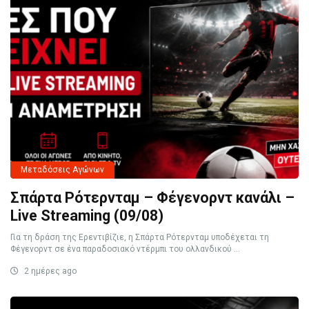
Μεταδόσεις Αγώνων
Σπάρτα Ρότερνταμ – Φέγενορντ κανάλι –
Live Streaming (09/08)
Για τη δράση της Ερεντιβίζιε, η Σπάρτα Ρότερνταμ υποδέχεται τη
Φέγενορντ σε ένα παραδοσιακό ντέρμπι του ολλανδικού ...
2 ημέρες ago