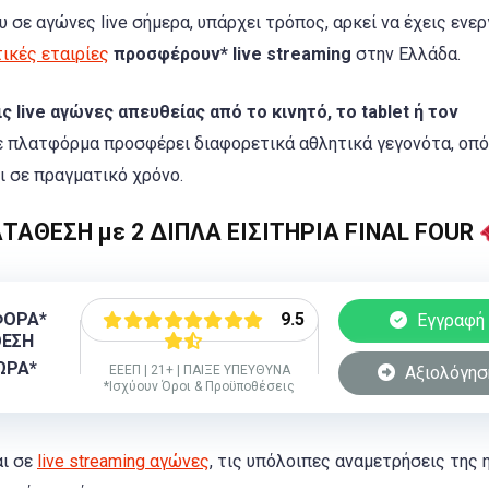
σε αγώνες live σήμερα, υπάρχει τρόπος, αρκεί να έχεις ενερ
ικές εταιρίες
προσφέρουν* live streaming
στην Ελλάδα.
ς live αγώνες απευθείας από το κινητό, το tablet ή τον
θε πλατφόρμα προσφέρει διαφορετικά αθλητικά γεγονότα, οπ
οι σε πραγματικό χρόνο.
ΑΘΕΣΗ με 2 ΔΙΠΛΑ ΕΙΣΙΤΗΡΙΑ FINAL FOUR
ΦΟΡΑ*
9.5
Εγγραφή
ΘΕΣΗ
ΩΡΑ*
Αξιολόγησ
ΕΕΕΠ | 21+ | ΠΑΙΞΕ ΥΠΕΥΘΥΝΑ
*Ισχύουν Όροι & Προϋποθέσεις
αι σε
live streaming αγώνες
, τις υπόλοιπες αναμετρήσεις της 