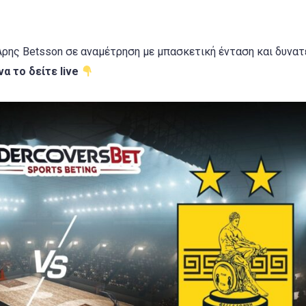
 Άρης Betsson σε αναμέτρηση με μπασκετική ένταση και δυνατ
να το δείτε live