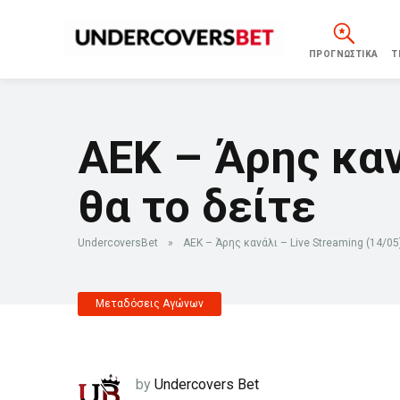
ΠΡΟΓΝΩΣΤΙΚΑ
Τ
ΑΕΚ – Άρης καν
θα το δείτε
UndercoversBet
»
ΑΕΚ – Άρης κανάλι – Live Streaming (14/05)
Μεταδόσεις Αγώνων
by
Undercovers Bet