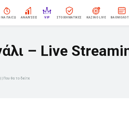
Ι ΝΑ ΠΑΙΞΩ
ΑΝΑΛΥΣΕΙΣ
VIP
ΣΤΟΙΧΗΜΑΤΙΚΕΣ
KAZINO LIVE
ΒΑΘΜΟΛΟΓ
άλι – Live Streamin
 | Που θα το δείτε