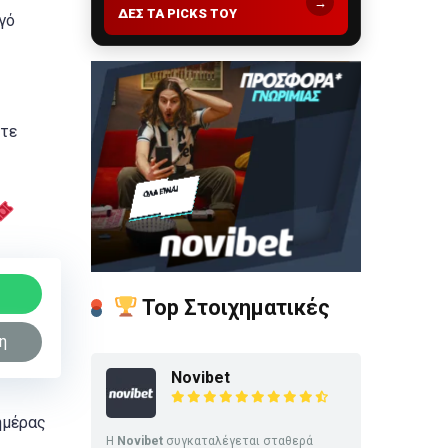
→
ΔΕΣ ΤΑ PICKS ΤΟΥ
γό
ότε
Top Στοιχηματικές
η
Novibet
ημέρας
Η
Novibet
συγκαταλέγεται σταθερά