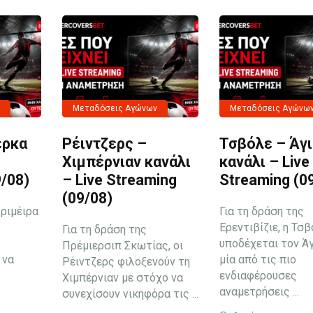
Μεταδόσεις Αγώνων
Μεταδόσεις Αγώνω
έρκα
Ρέιντζερς –
Τσβόλε – Άγι
Χιμπέρνιαν κανάλι
κανάλι – Live
9/08)
– Live Streaming
Streaming (0
(09/08)
Πριμέιρα
Για τη δράση της
Ερεντιβίζιε, η Τσ
Για τη δράση της
υποδέχεται τον Άγ
Πρέμιερσιπ Σκωτίας, οι
 να
μία από τις πιο
Ρέιντζερς φιλοξενούν τη
ενδιαφέρουσες
Χιμπέρνιαν με στόχο να
αναμετρήσεις ...
συνεχίσουν νικηφόρα τις ...