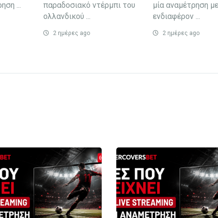
ση ...
παραδοσιακό ντέρμπι του
μία αναμέτρηση μ
ολλανδικού ...
ενδιαφέρον ...
2 ημέρες ago
2 ημέρες ago