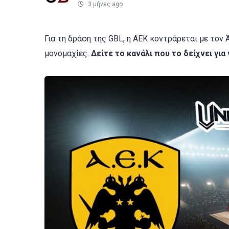
3 μήνες ago
Για τη δράση της GBL, η ΑΕΚ κοντράρεται με τον
μονομαχίες.
Δείτε το κανάλι που το δείχνει για 