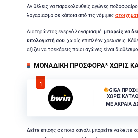
Αν θέλεις να παρακολουθείς αγώνες ποδοσφαίρου 
λογαριασμό σε κάποια από τις νόμιμες
στοιχηματ
Διατηρώντας ενεργό λογαριασμό,
μπορείς να δει
υπολογιστή σου
, χωρίς επιπλέον χρεώσεις. Κά
αξίζει να τσεκάρεις ποιοι αγώνες είναι διαθέσιμ
ΜΟΝΑΔΙΚΗ ΠΡΟΣΦΟΡΑ* ΧΩΡΙΣ ΚΑΤ
1
GIGA ΠΡΟΣ
ΧΩΡΙΣ ΚΑΤΑ
ΜΕ ΑΚΡΑΙΑ Δ
Δείτε επίσης σε ποιο κανάλι μπορείτε να δείτε κ