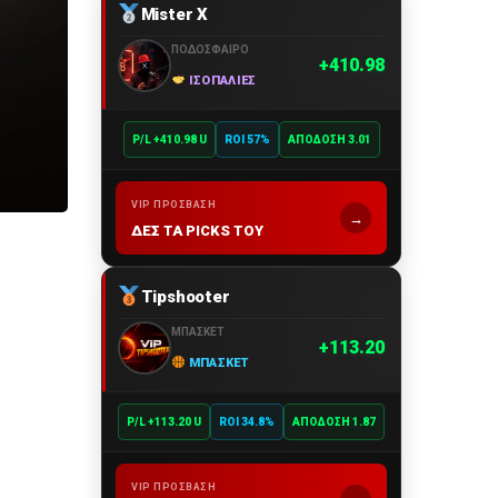
Mister X
ΠΟΔΌΣΦΑΙΡΟ
410.98
ΙΣΟΠΑΛΊΕΣ
P/L +410.98 U
ROI 57%
ΑΠΌΔΟΣΗ 3.01
VIP ΠΡΌΣΒΑΣΗ
→
ΔΕΣ ΤΑ PICKS ΤΟΥ
Tipshooter
ΜΠΆΣΚΕΤ
113.20
ΜΠΆΣΚΕΤ
P/L +113.20 U
ROI 34.8%
ΑΠΌΔΟΣΗ 1.87
VIP ΠΡΌΣΒΑΣΗ