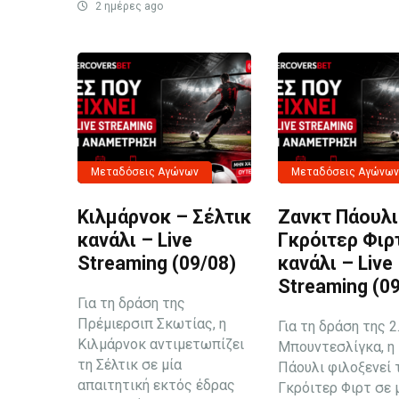
2 ημέρες ago
Μεταδόσεις Αγώνων
Μεταδόσεις Αγώνων
Κιλμάρνοκ – Σέλτικ
Ζανκτ Πάουλι
κανάλι – Live
Γκρόιτερ Φιρ
Streaming (09/08)
κανάλι – Live
Streaming (0
Για τη δράση της
Πρέμιερσιπ Σκωτίας, η
Για τη δράση της 2
Κιλμάρνοκ αντιμετωπίζει
Μπουντεσλίγκα, η
τη Σέλτικ σε μία
Πάουλι φιλοξενεί 
απαιτητική εκτός έδρας
Γκρόιτερ Φιρτ σε 