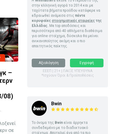
Η
Winmasters
έκανε το ντεμπούτο της
στην ελληνική αγορά το 2014 και με
ταχύτατα βήματα προόδου κατάφερε να
εδραιωθεί ανάμεσα στις
πέντε
κορυφαίες
στοιχηματικές εταιρείες
της
Ελλάδας.
Με top αποδόσεις και
περισσότερα από 40 αθλήματα διαθέσιμα
για online στοίχημα, δύσκολα θα μείνει
ανικανοποίητος ακόμη και ο πιο
απαιτητικός παίκτης.
ν
Αξιολόγηση
Εγγραφή
ΕΕΕΠ | 21+ | ΠΑΙΞΕ ΥΠΕΥΘΥΝΑ
γκ –
*Ισχύουν Όροι & Προϋποθέσεις
τερν
8/08)
Bwin
.
λοξενεί
Το όνομα της
Bwin
είναι άρρηκτα
συνδεδεμένο με το διαδικτυακό
ερν σε
στοίχημα. Αποτελεί ένα από τα πιο