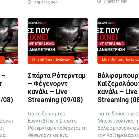
2 ημέρες ago
2 ημέρες ago
Μεταδόσεις Αγώνων
Μεταδόσεις Αγώνω
 –
Σπάρτα Ρότερνταμ
Βόλφσμπουρ
τ
– Φέγενορντ
Καϊζερσλάου
κανάλι – Live
κανάλι – Live
9/08)
Streaming (09/08)
Streaming (0
.
Για τη δράση της
Για τη δράση της 2
 Ζανκτ
Ερεντιβίζιε, η Σπάρτα
Μπουντεσλίγκα, η
τη
Ρότερνταμ υποδέχεται τη
Βόλφσμπουργκ φι
μία
Φέγενορντ σε ένα
την Καϊζερσλάουτ